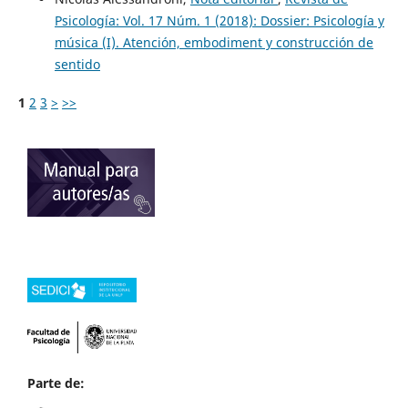
Psicología: Vol. 17 Núm. 1 (2018): Dossier: Psicología y
música (I). Atención, embodiment y construcción de
sentido
1
2
3
>
>>
Parte de: