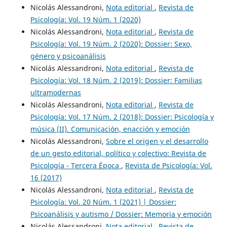
Nicolás Alessandroni,
Nota editorial
,
Revista de
Psicología: Vol. 19 Núm. 1 (2020)
Nicolás Alessandroni,
Nota editorial
,
Revista de
Psicología: Vol. 19 Núm. 2 (2020): Dossier: Sexo,
género y psicoanálisis
Nicolás Alessandroni,
Nota editorial
,
Revista de
Psicología: Vol. 18 Núm. 2 (2019): Dossier: Familias
ultramodernas
Nicolás Alessandroni,
Nota editorial
,
Revista de
Psicología: Vol. 17 Núm. 2 (2018): Dossier: Psicología y
música (II). Comunicación, enacción y emoción
Nicolás Alessandroni,
Sobre el origen y el desarrollo
de un gesto editorial, político y colectivo: Revista de
Psicología - Tercera Época
,
Revista de Psicología: Vol.
16 (2017)
Nicolás Alessandroni,
Nota editorial
,
Revista de
Psicología: Vol. 20 Núm. 1 (2021) | Dossier:
Psicoanálisis y autismo / Dossier: Memoria y emoción
Nicolás Alessandroni,
Nota editorial
,
Revista de