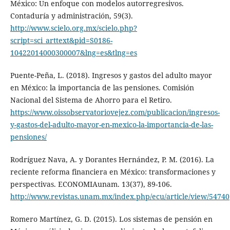
México: Un enfoque con modelos autorregresivos.
Contaduría y administración, 59(3).
http://www.scielo.org.mx/scielo.php?
script=sci_arttext&pid=S0186-
10422014000300007&lng=es&tlng=es
Puente-Peña, L. (2018). Ingresos y gastos del adulto mayor
en México: la importancia de las pensiones. Comisión
Nacional del Sistema de Ahorro para el Retiro.
https://www.oissobservatoriovejez.com/publicacion/ingresos-
y-gastos-del-adulto-mayor-en-mexico-la-importancia-de-las-
pensiones/
Rodríguez Nava, A. y Dorantes Hernández, P. M. (2016). La
reciente reforma financiera en México: transformaciones y
perspectivas. ECONOMIAunam. 13(37), 89-106.
http://www.revistas.unam.mx/index.php/ecu/article/view/54740
Romero Martínez, G. D. (2015). Los sistemas de pensión en