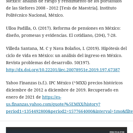
México: análisis de riesgo y rendimiento de los portafolios
de las Siefores 2008 - 2012 [Tesis de Maestría]. Instituto
Politécnico Nacional, México.
Ulloa Padilla, O. (2017). Reforma de pensiones en México:
diseño, promesas y evidencias. El cotidiano, (204), 7-28.
Villeda Santana, M. C y Nava Bolaños, I. (2019). Hipótesis del
ciclo de vida en México: un análisis del ingreso en México.
Revista problemas del desarrollo. 50(197).
http://dx.doi.org/10.22201/iiec.20078951e.2019.197.67387
Yahoo Finanzas (s.f.). IPC México (^MXX) precios históricos
diciembre de 2012 a diciembre de 2019. Recuperado en
enero de 2021 de
https://es-
us.finanzas.yahoo.com/quote/%5EMXX/history?
period1=1354492800&period2=1577664000&interval=1mo&filte