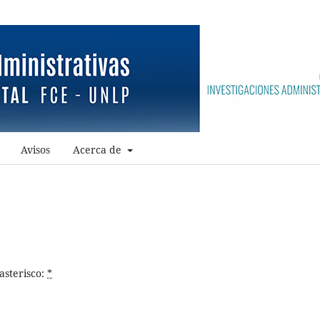
Avisos
Acerca de
asterisco:
*