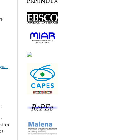
ge
gual
:
us
rán a
ra