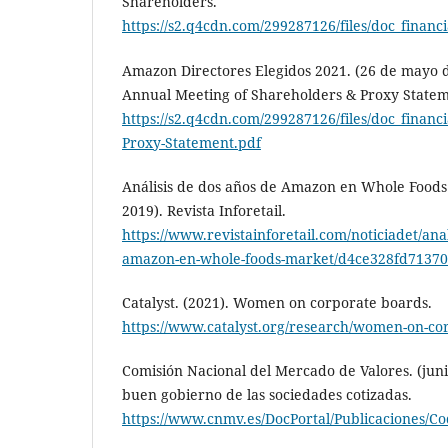
Shareholders.
https://s2.q4cdn.com/299287126/files/doc_finan
Amazon Directores Elegidos 2021. (26 de mayo d
Annual Meeting of Shareholders & Proxy Statem
https://s2.q4cdn.com/299287126/files/doc_financ
Proxy-Statement.pdf
Análisis de dos años de Amazon en Whole Foods 
2019). Revista Inforetail.
https://www.revistainforetail.com/noticiadet/anal
amazon-en-whole-foods-market/d4ce328fd7137
Catalyst. (2021). Women on corporate boards.
https://www.catalyst.org/research/women-on-co
Comisión Nacional del Mercado de Valores. (juni
buen gobierno de las sociedades cotizadas.
https://www.cnmv.es/DocPortal/Publicaciones/C