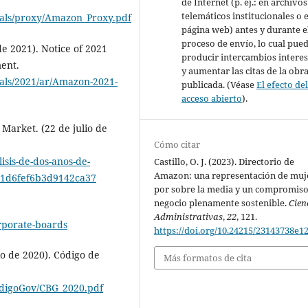
de Internet (p. ej.: en archivos
telemáticos institucionales o 
cials/proxy/Amazon_Proxy.pdf
página web) antes y durante e
proceso de envío, lo cual pue
e 2021). Notice of 2021
producir intercambios intere
ent.
y aumentar las citas de la obr
ials/2021/ar/Amazon-2021-
publicada. (Véase
El efecto de
acceso abierto
).
Market. (22 de julio de
Cómo citar
isis-de-dos-anos-de-
Castillo, O. J. (2023). Directorio de
Amazon: una representación de muj
01d6fef6b3d9142ca37
por sobre la media y un compromiso
negocio plenamente sostenible.
Cien
Administrativas
,
22
, 121.
rporate-boards
https://doi.org/10.24215/23143738e1
o de 2020). Código de
Más formatos de cita
odigoGov/CBG_2020.pdf