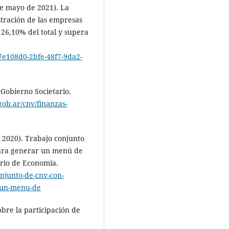
de mayo de 2021). La
stración de las empresas
l 26,10% del total y supera
7e108d0-2bfe-48f7-9da2-
 Gobierno Societario.
gob.ar/cnv/finanzas-
 2020). Trabajo conjunto
para generar un menú de
erio de Economía.
onjunto-de-cnv-con-
r-un-menu-de
obre la participación de