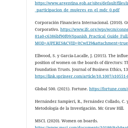
https://www.argentina.gob.ar/sites/default/file
_participacion_de_mujeres_en_el_mdc_0.pdf
Corporación Financiera Internacional. (2010). G
Corporativo.
https://www.ifc.org/wps/wcm/conne
81a0-c6386bf90f09/Spanish_Practical_Guide_Full
MOD=AJPERES&CVID=jtCwEI9&attachment=true
Ellwood, S. y Garcia-Lacalle, J. (2015). The infl
position of women on the boards of directors: T
Foundation Trusts. Journal of Business Ethics, 13
https://link.springer.com/article/10.1007/s10551
Global 500. (2021). Fortune.
https://fortune.com/
Hernández Sampieri, R., Fernández Collado, C. y 
Metodología de la Investigación. Mc Graw Hill.
MSCI. (2020). Women on boards.
https://www.msci.com/documents/10199/9ab8ea9