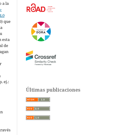
 a la
-
4.0
0) que
la
su
n esta
al de
hagan
r
a
. ej.:
Últimas publicaciones
en
través