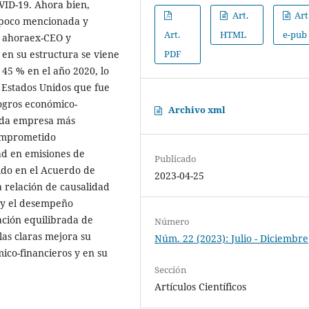
VID-19. Ahora bien,
Art.
Art
, poco mencionada y
Art.
HTML
e-pub
su ahoraex-CEO y
PDF
 en su estructura se viene
45 % en el año 2020, lo
 Estados Unidos que fue
ogros económico-
Archivo xml
unda empresa más
comprometido
ad en emisiones de
Publicado
ido en el Acuerdo de
2023-04-25
a relación de causalidad
o y el desempeño
ación equilibrada de
Número
las claras mejora su
Núm. 22 (2023): Julio - Diciembre
ico-financieros y en su
.
Sección
Artículos Científicos