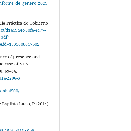
s/informe_de_genero_2021_-
uía Práctica de Gobierno
ct/d1419a4c-60f4-4a77-
.pdf?
&id=1335808817502
uence of presence and
he case of NHS
0, 69–84.
-014-2206-8
global500/
Baptista Lucio, P. (2014).
8-25fd-e843-c9e9-