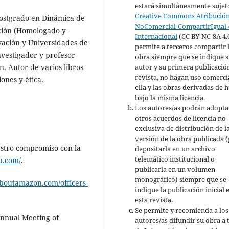
estará simultáneamente sujeto
Creative Commons Atribución
ostgrado en Dinámica de
NoComercial-CompartirIgual 
ación (Homologado y
Internacional
(CC BY-NC-SA 4.
vación y Universidades de
permite a terceros compartir 
nvestigador y profesor
obra siempre que se indique 
. Autor de varios libros
autor y su primera publicació
revista, no hagan uso comerci
iones y ética.
ella y las obras derivadas de 
bajo la misma licencia.
Los autores/as podrán adopta
otros acuerdos de licencia no
exclusiva de distribución de l
versión de la obra publicada (p
stro compromiso con la
depositarla en un archivo
telemático institucional o
on.com/
.
publicarla en un volumen
monográfico) siempre que se
.aboutamazon.com/officers-
indique la publicación inicial 
esta revista.
Se permite y recomienda a los
Annual Meeting of
autores/as difundir su obra a 