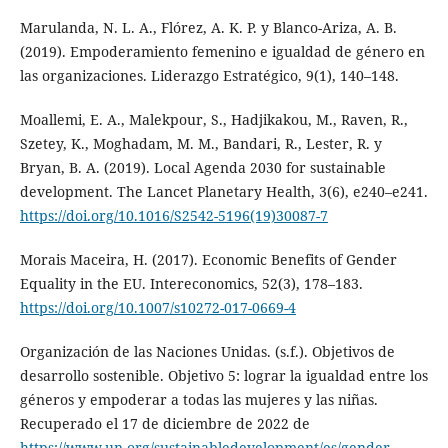
Marulanda, N. L. A., Flórez, A. K. P. y Blanco-Ariza, A. B.
(2019). Empoderamiento femenino e igualdad de género en
las organizaciones. Liderazgo Estratégico, 9(1), 140–148.
Moallemi, E. A., Malekpour, S., Hadjikakou, M., Raven, R.,
Szetey, K., Moghadam, M. M., Bandari, R., Lester, R. y
Bryan, B. A. (2019). Local Agenda 2030 for sustainable
development. The Lancet Planetary Health, 3(6), e240–e241.
https://doi.org/10.1016/S2542-5196(19)30087-7
Morais Maceira, H. (2017). Economic Benefits of Gender
Equality in the EU. Intereconomics, 52(3), 178–183.
https://doi.org/10.1007/s10272-017-0669-4
Organización de las Naciones Unidas. (s.f.). Objetivos de
desarrollo sostenible. Objetivo 5: lograr la igualdad entre los
géneros y empoderar a todas las mujeres y las niñas.
Recuperado el 17 de diciembre de 2022 de
https://www.un.org/sustainabledevelopment/es/gender-