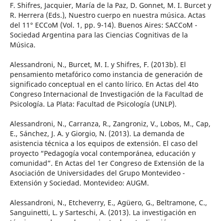
F. Shifres, Jacquier, María de la Paz, D. Gonnet, M. I. Burcet y
R. Herrera (Eds.), Nuestro cuerpo en nuestra música. Actas
del 11° ECCoM (Vol. 1, pp. 9-14). Buenos Aires: SACCoM -
Sociedad Argentina para las Ciencias Cognitivas de la
Música.
Alessandroni, N., Burcet, M. I. y Shifres, F. (2013b). El
pensamiento metafórico como instancia de generación de
significado conceptual en el canto lírico. En Actas del 4to
Congreso Internacional de Investigación de la Facultad de
Psicología. La Plata: Facultad de Psicología (UNLP).
Alessandroni, N., Carranza, R., Zangroniz, V., Lobos, M., Cap,
E., Sánchez, J. A. y Giorgio, N. (2013). La demanda de
asistencia técnica a los equipos de extensión. El caso del
proyecto “Pedagogía vocal contemporánea, educación y
comunidad”. En Actas del 1er Congreso de Extensión de la
Asociación de Universidades del Grupo Montevideo -
Extensión y Sociedad. Montevideo: AUGM.
Alessandroni, N., Etcheverry, E., Agüero, G., Beltramone, C.,
Sanguinetti, L. y Sarteschi, A. (2013). La investigación en