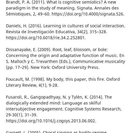
Brandt, P. A. (2011). What is cognitive semiotics? A new
paradigm in the study of meaning. Signata. Annales des
Sémiotiques, 2, 49–60. https://doi.org/10.4000/signata.526.
Daniels, H. (2016). Learning in cultures of social interaction.
Revista de Investigación Educativa, 34(2), 315–328.
https://doi.org/10.6018/rie.34.2.252801.
Dissanayake, E. (2009). Root, leaf, blossom, or bole:
Concerning the origin and adaptative function of music. En
S. Malloch y C. Trevarthen (Eds.), Communicative musicality
(pp. 17–29). New York: Oxford University Press.
Foucault, M. (1998). My body, this paper, this fire. Oxford
Literary Review, 4(1), 9-28.
Fusaroli, R., Gangopadhyay, N. y Tylén, K. (2014). The
dialogically extended mind: Language as skilful
intersubjective engagement. Cognitive Systems Research,
29-30(1), 31–39.
https://doi.org/10.1016/j.cogsys.2013.06.002.
Garnett, L. (2005). Choral singing as bodily regime.