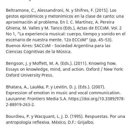
Beltramone, C., Alessandroni, N. y Shifres, F. (2015). Los
gestos epistémicos y metonímicos en la clase de canto: una
aproximación al problema. En I. C. Martínez, A. Pereira
Ghiena, M. Valles y M. Tanco (Eds.), Actas de ECCoM. Vol. 2
No 1, “La experiencia musical: cuerpo, tiempo y sonido en el
escenario de nuestra mente. 12o ECCoM” (pp. 45–53).
Buenos Aires: SACCoM - Sociedad Argentina para las
Ciencias Cognitivas de la Música.
Bengson, J. y Moffett, M. A. (Eds.). (2011). Knowing how.
Essays on knowledge, mind, and action. Oxford / New York:
Oxford University Press.
Bhatara, A., Laukka, P. y Levitin, D. J. (Eds.). (2007).
Expression of emotion in music and vocal communication.
Lausanne: Frontiers Media S.A. https://doi.org/10.3389/978-
2-88919-263-2.
Bourdieu, P. y Wacquant, L. J. D. (1995). Respuestas. Por una
antropología reflexiva. México, D.F.: Grijalbo.