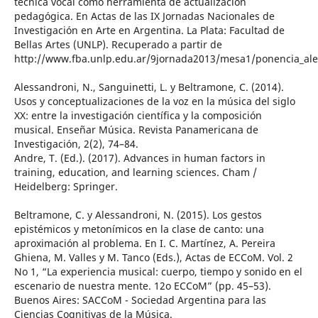
técnica vocal como herramienta de actualización
pedagógica. En Actas de las IX Jornadas Nacionales de
Investigación en Arte en Argentina. La Plata: Facultad de
Bellas Artes (UNLP). Recuperado a partir de
http://www.fba.unlp.edu.ar/9jornada2013/mesa1/ponencia_ale
Alessandroni, N., Sanguinetti, L. y Beltramone, C. (2014).
Usos y conceptualizaciones de la voz en la música del siglo
XX: entre la investigación científica y la composición
musical. Enseñar Música. Revista Panamericana de
Investigación, 2(2), 74–84.
Andre, T. (Ed.). (2017). Advances in human factors in
training, education, and learning sciences. Cham /
Heidelberg: Springer.
Beltramone, C. y Alessandroni, N. (2015). Los gestos
epistémicos y metonímicos en la clase de canto: una
aproximación al problema. En I. C. Martínez, A. Pereira
Ghiena, M. Valles y M. Tanco (Eds.), Actas de ECCoM. Vol. 2
No 1, “La experiencia musical: cuerpo, tiempo y sonido en el
escenario de nuestra mente. 12o ECCoM” (pp. 45–53).
Buenos Aires: SACCoM - Sociedad Argentina para las
Ciencias Cognitivas de la Música.