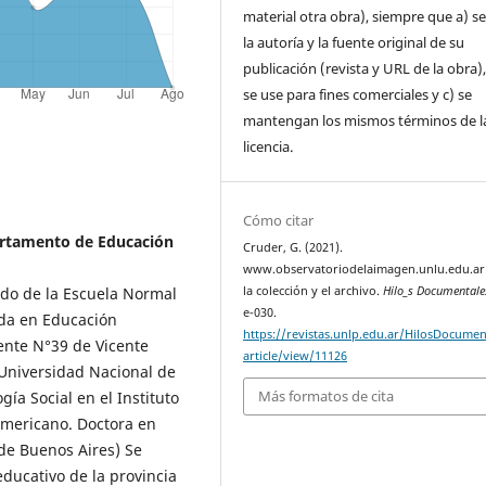
material otra obra), siempre que a) se
la autoría y la fuente original de su
publicación (revista y URL de la obra)
se use para fines comerciales y c) se
mantengan los mismos términos de l
licencia.
Cómo citar
artamento de Educación
Cruder, G. (2021).
www.observatoriodelaimagen.unlu.edu.ar:
la colección y el archivo.
Hilo_s Documentale
ado de la Escuela Normal
e-030.
ada en Educación
https://revistas.unlp.edu.ar/HilosDocumen
ente N°39 de Vicente
article/view/11126
(Universidad Nacional de
Más formatos de cita
ía Social en el Instituto
americano. Doctora en
de Buenos Aires) Se
ducativo de la provincia