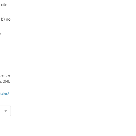
 cite
, b) no
a
 entre
s
,
2
(4),
tales/