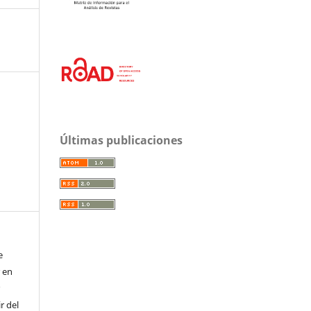
Últimas publicaciones
e
r en
r
r del