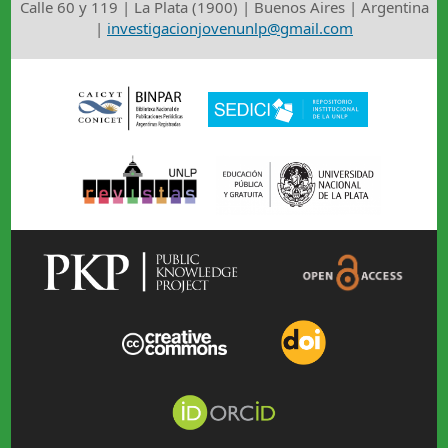
Calle 60 y 119 | La Plata (1900) | Buenos Aires | Argentina
|
investigacionjovenunlp@gmail.com