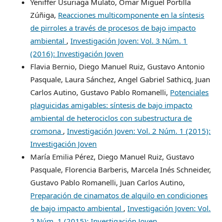
Yeniffer Usuriaga Mulato, Omar Miguel Portilla
Zúñiga,
Reacciones multicomponente en la síntesis
de pirroles a través de procesos de bajo impacto
ambiental
,
Investigación Joven: Vol. 3 Núm. 1
(2016): Investigación Joven
Flavia Bernio, Diego Manuel Ruiz, Gustavo Antonio
Pasquale, Laura Sánchez, Angel Gabriel Sathicq, Juan
Carlos Autino, Gustavo Pablo Romanelli,
Potenciales
plaguicidas amigables: síntesis de bajo impacto
ambiental de heterociclos con subestructura de
cromona
,
Investigación Joven: Vol. 2 Núm. 1 (2015):
Investigación Joven
María Emilia Pérez, Diego Manuel Ruiz, Gustavo
Pasquale, Florencia Barberis, Marcela Inés Schneider,
Gustavo Pablo Romanelli, Juan Carlos Autino,
Preparación de cinamatos de alquilo en condiciones
de bajo impacto ambiental
,
Investigación Joven: Vol.
2 Núm. 1 (2015): Investigación Joven