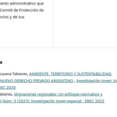
iento administrativo que
l Comité de Protección de
orios y de sus
/a
Susana Tabieres,
AMBIENTE, TERRITORIO Y SUSTENTABILIDAD.
 Y NUEVO DERECHO PRIVADO ARGENTINO
,
Investigación Joven: Vo
EBEC 2020
abieres,
Migraciones regionales: Un enfoque normativo y
10 Núm. 3 (2023): Investigación Joven especial - EBEC 2022