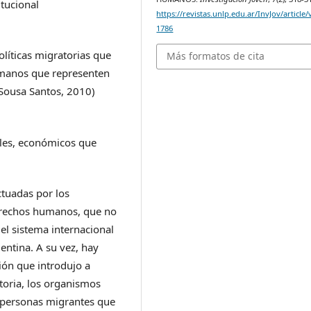
itucional
https://revistas.unlp.edu.ar/InvJov/article
1786
políticas migratorias que
Más formatos de cita
umanos que representen
 Sousa Santos, 2010)
ales, económicos que
ctuadas por los
erechos humanos, que no
l sistema internacional
ntina. A su vez, hay
ión que introdujo a
toria, los organismos
s personas migrantes que