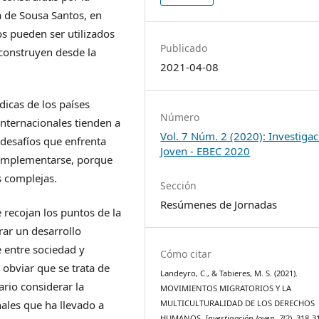
 de Sousa Santos, en
s pueden ser utilizados
Publicado
 construyen desde la
2021-04-08
icas de los países
Número
nternacionales tienden a
Vol. 7 Núm. 2 (2020): Investiga
desafíos que enfrenta
Joven - EBEC 2020
 implementarse, porque
s complejas.
Sección
Resúmenes de Jornadas
 recojan los puntos de la
ar un desarrollo
e entre sociedad y
Cómo citar
 obviar que se trata de
Landeyro, C., & Tabieres, M. S. (2021).
ario considerar la
MOVIMIENTOS MIGRATORIOS Y LA
ales que ha llevado a
MULTICULTURALIDAD DE LOS DERECHOS
HUMANOS.
Investigación Joven
,
7
(2), 318-3