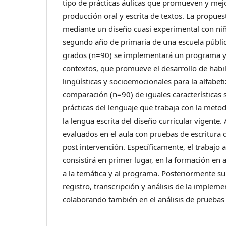
tipo de prácticas áulicas que promueven y mejo
producción oral y escrita de textos. La propues
mediante un diseño cuasi experimental con ni
segundo año de primaria de una escuela pública
grados (n=90) se implementará un programa y
contextos, que promueve el desarrollo de habil
lingüísticas y socioemocionales para la alfabet
comparación (n=90) de iguales características s
prácticas del lenguaje que trabaja con la met
la lengua escrita del diseño curricular vigent
evaluados en el aula con pruebas de escritura d
post intervención. Específicamente, el trabajo a
consistirá en primer lugar, en la formación en 
a la temática y al programa. Posteriormente su 
registro, transcripción y análisis de la implem
colaborando también en el análisis de pruebas 