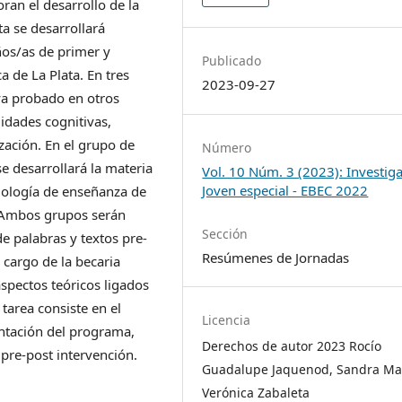
ran el desarrollo de la
ta se desarrollará
ños/as de primer y
Publicado
 de La Plata. En tres
2023-09-27
a probado en otros
idades cognitivas,
ización. En el grupo de
Número
e desarrollará la materia
Vol. 10 Núm. 3 (2023): Investig
Joven especial - EBEC 2022
odología de enseñanza de
e. Ambos grupos serán
Sección
e palabras y textos pre-
Resúmenes de Jornadas
 cargo de la becaria
aspectos teóricos ligados
tarea consiste en el
Licencia
entación del programa,
Derechos de autor 2023 Rocío
pre-post intervención.
Guadalupe Jaquenod, Sandra Ma
Verónica Zabaleta