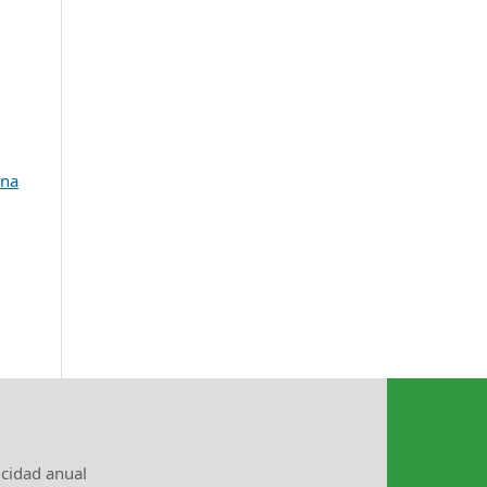
una
icidad anual