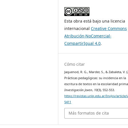
Esta obra está bajo una licencia
internacional
Creative Commons
Atribución-NoComercial-
CompartirIgual 4.0
.
Cómo citar
Jaquenod, R. G., Marder, S., & Zabaleta, V. (
Prácticas pedagógicas: su incidencia en la
escritura de textos en la escolaridad prima
Investigación Joven
,
10
(3), 552-553.
https://revistas.unlp.edu.ar/InvJov/article
5411
Más formatos de cita