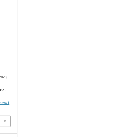
2023).
ria .
/view/1