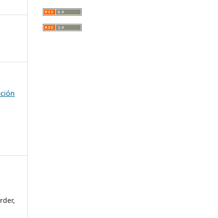
ación
rder,