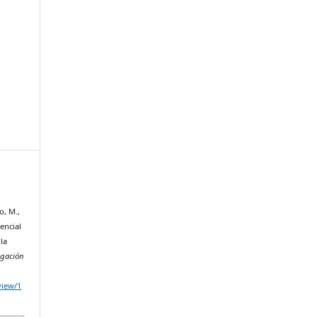
o, M.,
sencial
la
igación
/view/1