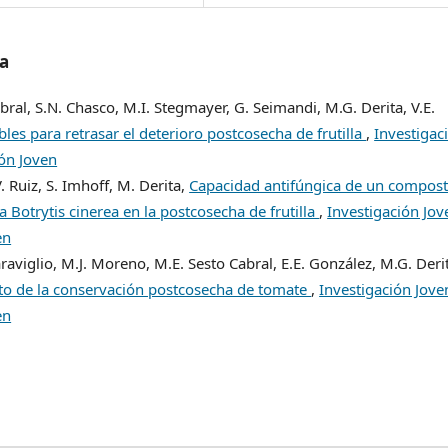
/a
bral, S.N. Chasco, M.I. Stegmayer, G. Seimandi, M.G. Derita, V.E.
les para retrasar el deterioro postcosecha de frutilla
,
Investigac
ión Joven
 Ruiz, S. Imhoff, M. Derita,
Capacidad antifúngica de un compos
 Botrytis cinerea en la postcosecha de frutilla
,
Investigación Jov
en
araviglio, M.J. Moreno, M.E. Sesto Cabral, E.E. González, M.G. Deri
to de la conservación postcosecha de tomate
,
Investigación Jove
en