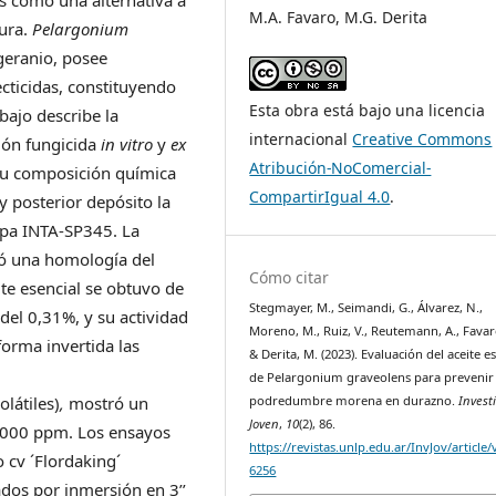
s como una alternativa a
M.A. Favaro, M.G. Derita
tura.
Pelargonium
geranio, posee
ecticidas, constituyendo
Esta obra está bajo una licencia
bajo describe la
internacional
Creative Commons
ción fungicida
in vitro
y
ex
Atribución-NoComercial-
u composición química
CompartirIgual 4.0
.
 y posterior depósito la
epa INTA-SP345. La
tó una homología del
Cómo citar
e esencial se obtuvo de
Stegmayer, M., Seimandi, G., Álvarez, N.,
del 0,31%, y su actividad
Moreno, M., Ruiz, V., Reutemann, A., Favar
forma invertida las
& Derita, M. (2023). Evaluación del aceite e
de Pelargonium graveolens para prevenir 
podredumbre morena en durazno.
Invest
látiles)
,
mostró un
Joven
,
10
(2), 86.
 1000 ppm. Los ensayos
https://revistas.unlp.edu.ar/InvJov/article
 cv ´Flordaking´
6256
dos por inmersión en 3’’