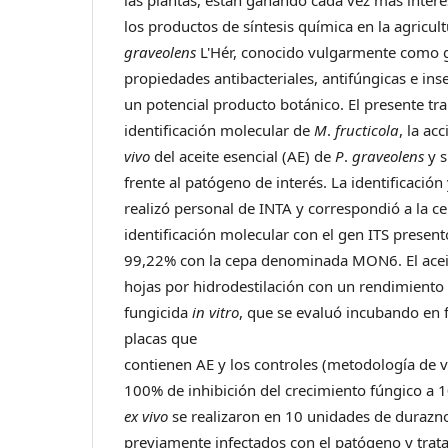
las plantas, están ganando cada vez más interé
los productos de síntesis química en la agricul
graveolens
L'Hér, conocido vulgarmente como 
propiedades antibacteriales, antifúngicas e ins
un potencial producto botánico. El presente tra
identificación molecular de
M
.
fructicola
, la ac
vivo
del aceite esencial (AE) de
P
.
graveolens
y s
frente al patógeno de interés. La identificación
realizó personal de INTA y correspondió a la c
identificación molecular con el gen ITS presen
99,22% con la cepa denominada MON6. El aceit
hojas por hidrodestilación con un rendimiento 
fungicida
in vitro
, que se evaluó incubando en 
placas que
contienen AE y los controles (metodología de vo
100% de inhibición del crecimiento fúngico a
ex vivo
se realizaron en 10 unidades de durazno
previamente infectados con el patógeno y trata