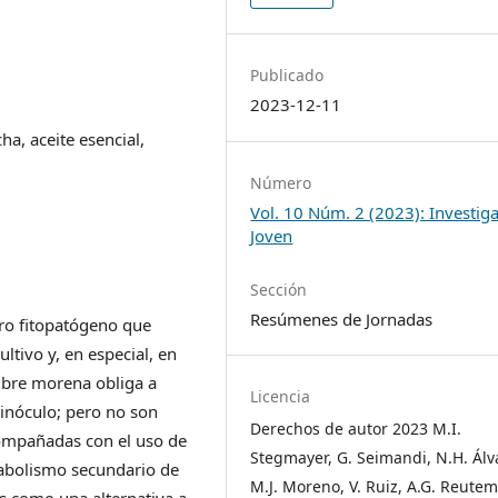
Publicado
2023-12-11
ha, aceite esencial,
Número
Vol. 10 Núm. 2 (2023): Investig
Joven
Sección
Resúmenes de Jornadas
ero fitopatógeno que
ultivo y, en especial, en
mbre morena obliga a
Licencia
e inóculo; pero no son
Derechos de autor 2023 M.I.
compañadas con el uso de
Stegmayer, G. Seimandi, N.H. Álv
abolismo secundario de
M.J. Moreno, V. Ruiz, A.G. Reute