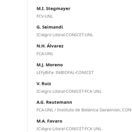
M.I. Stegmayer
FCV-UNL
G. Seimandi
ICiAgro Litoral-CONICET-UNL
N.H. Álvarez
FCA-UNL
M.J. Moreno
LEFyBiFa- INBIOFAL-CONICET
V. Ruiz
ICiAgro Litoral-CONICET-FCA UNL
A.G. Reutemann
FCA-UNL / Instituto de Botánica Darwinion, CON
M.A. Favaro
ICiAgro Litoral-CONICET-FCA UNL