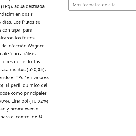
Más formatos de cita
(TPg), agua destilada
endazim en dosis
 días. Los frutos se
 con tapa, para
traron los frutos
a de infección Wágner
ealizó un análisis
ciones de los frutos
tratamientos (α>0,05).
b
tando el TPg
en valores
5
). El perfil químico del
ndose como principales
50%), Linalool (10,92%)
ldan y promueven el
para el control de
M
.