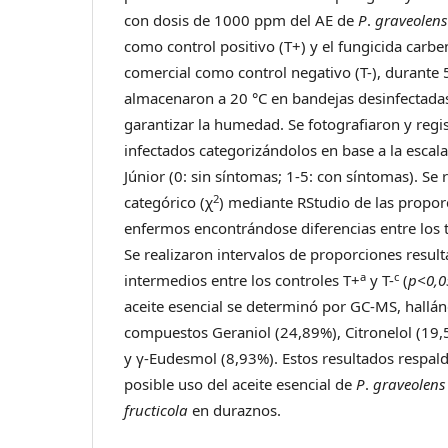
con dosis de 1000 ppm del AE de
P
.
graveolens
como control positivo (T+) y el fungicida carb
comercial como control negativo (T-), durante 5
almacenaron a 20 °C en bandejas desinfectadas
garantizar la humedad. Se fotografiaron y regis
infectados categorizándolos en base a la escal
Júnior (0: sin síntomas; 1-5: con síntomas). Se r
2
categórico (χ
) mediante RStudio de las propor
enfermos encontrándose diferencias entre los 
Se realizaron intervalos de proporciones resul
a
c
intermedios entre los controles T+
y T-
(
p<0,0
aceite esencial se determinó por GC-MS, hallá
compuestos Geraniol (24,89%), Citronelol (19,
y γ-Eudesmol (8,93%). Estos resultados respa
posible uso del aceite esencial de
P
.
graveolens
fructicola
en duraznos.