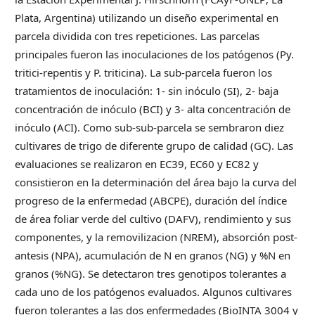
Plata, Argentina) utilizando un diseño experimental en
parcela dividida con tres repeticiones. Las parcelas
principales fueron las inoculaciones de los patógenos (Py.
tritici-repentis y P. triticina). La sub-parcela fueron los
tratamientos de inoculación: 1- sin inóculo (SI), 2- baja
concentración de inóculo (BCI) y 3- alta concentración de
inóculo (ACI). Como sub-sub-parcela se sembraron diez
cultivares de trigo de diferente grupo de calidad (GC). Las
evaluaciones se realizaron en EC39, EC60 y EC82 y
consistieron en la determinación del área bajo la curva del
progreso de la enfermedad (ABCPE), duración del índice
de área foliar verde del cultivo (DAFV), rendimiento y sus
componentes, y la removilizacion (NREM), absorción post-
antesis (NPA), acumulación de N en granos (NG) y %N en
granos (%NG). Se detectaron tres genotipos tolerantes a
cada uno de los patógenos evaluados. Algunos cultivares
fueron tolerantes a las dos enfermedades (BioINTA 3004 y