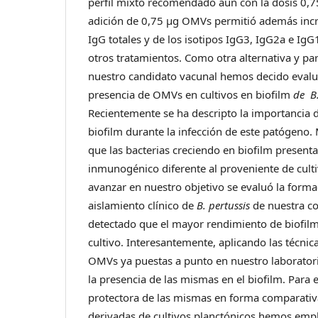
perfil mixto recomendado aún con la dosis 0,
adición de 0,75 μg OMVs permitió además incr
IgG totales y de los isotipos IgG3, IgG2a e Ig
otros tratamientos. Como otra alternativa y p
nuestro candidato vacunal hemos decido evaluar
presencia de OMVs en cultivos en biofilm
de B.
Recientemente se ha descripto la importancia 
biofilm durante la infección de este patógeno.
que las bacterias creciendo en biofilm presenta
inmunogénico diferente al proveniente de culti
avanzar en nuestro objetivo se evaluó la forma
aislamiento clínico de
B. pertussis
de nuestra co
detectado que el mayor rendimiento de biofilm
cultivo. Interesantemente, aplicando las técnic
OMVs ya puestas a punto en nuestro laborato
la presencia de las mismas en el biofilm. Para 
protectora de las mismas en forma comparati
derivadas de cultivos planctónicos hemos emp