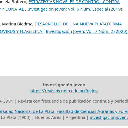
aniela Bottero,
ESTRATEGIAS NOVELES DE CONTROL CONTRA
 Y NEONATAL
,
Investigación Joven: Vol. 6 Núm. Especial (2019):
o, Marina Biedma,
DESARROLLO DE UNA NUEVA PLATAFORMA
OVIRUS Y FLAGELINA
,
Investigación Joven: Vol. 7 Núm. 2 (2020)
Investigación joven
https://revistas.unlp.edu.ar/InvJov
-3991 | Revista con frecuencia de publicación continua y period
rsidad Nacional de La Plata
,
Facultad de Ciencias Agrarias y Fore
 La Plata (1900) | Buenos Aires | Argentina |
investigacionjove