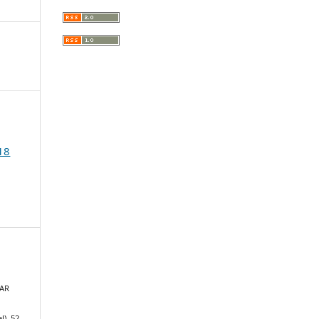
18
AR
D
l), 52.