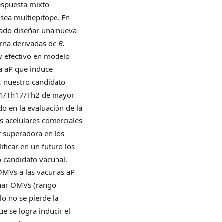
respuesta mixto
sea multiepitope. En
rado diseñar una nueva
rna derivadas de
B.
y efectivo en modelo
na aP que induce
, nuestro candidato
Th1/Th17/Th2 de mayor
do en la evaluación de la
s acelulares comerciales
r superadora en los
ficar en un futuro los
o candidato vacunal.
 OMVs a las vacunas aP
onar OMVs (rango
lo no se pierde la
e se logra inducir el