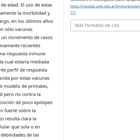
de edad. El uso de estas
https://revistas.unlp.edu.ar/InvJov/article
vamente la morbilidad y
771
rgo, en los últimos años
Más formatos de cita
n sólo vacunas
o un incremento de casos
tivamente recientes
una respuesta inmune
la cual estaría mediada
e perfil de respuesta
ucida por estas vacunas
 el modelo de primates,
d pero no contra la
osición de poco epitopes
n fuerte sobre la
o resulta clara la
lular que sola o en
debilidades de las