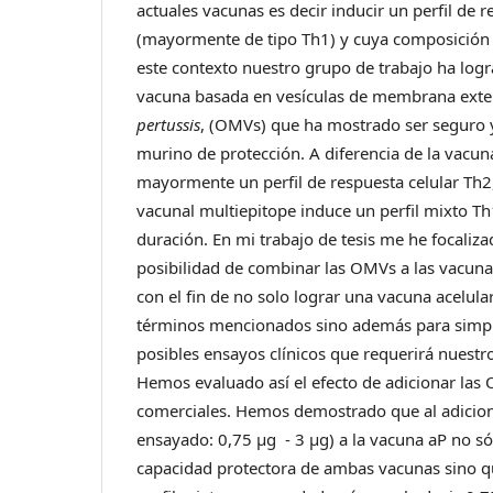
actuales vacunas es decir inducir un perfil de 
(mayormente de tipo Th1) y cuya composición 
este contexto nuestro grupo de trabajo ha log
vacuna basada en vesículas de membrana exte
pertussis
, (OMVs) que ha mostrado ser seguro 
murino de protección. A diferencia de la vacu
mayormente un perfil de respuesta celular Th2
vacunal multiepitope induce un perfil mixto 
duración. En mi trabajo de tesis me he focaliza
posibilidad de combinar las OMVs a las vacuna
con el fin de no solo lograr una vacuna acelula
términos mencionados sino además para simpli
posibles ensayos clínicos que requerirá nuestr
Hemos evaluado así el efecto de adicionar las
comerciales. Hemos demostrado que al adici
ensayado: 0,75 μg - 3 μg) a la vacuna aP no só
capacidad protectora de ambas vacunas sino qu