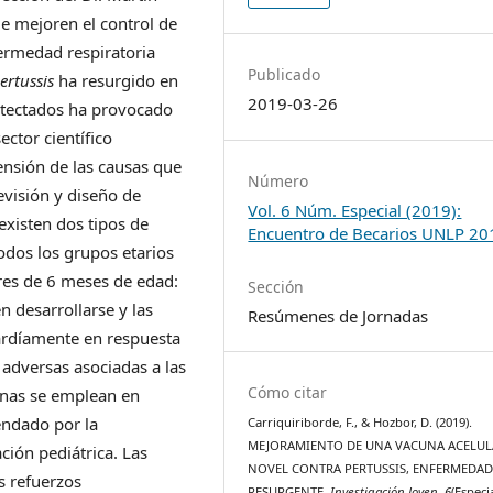
e mejoren el control de
ermedad respiratoria
Publicado
ertussis
ha resurgido en
2019-03-26
detectados ha provocado
ector científico
nsión de las causas que
Número
evisión y diseño de
Vol. 6 Núm. Especial (2019):
 existen dos tipos de
Encuentro de Becarios UNLP 20
odos los grupos etarios
res de 6 meses de edad:
Sección
n desarrollarse y las
Resúmenes de Jornadas
ardíamente en respuesta
 adversas asociadas a las
Cómo citar
unas se emplean en
endado por la
Carriquiriborde, F., & Hozbor, D. (2019).
MEJORAMIENTO DE UNA VACUNA ACELUL
ción pediátrica. Las
NOVEL CONTRA PERTUSSIS, ENFERMEDA
s refuerzos
RESURGENTE.
Investigación Joven
,
6
(Especia