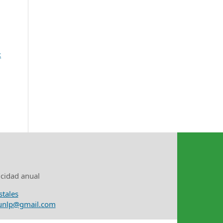
:
icidad anual
stales
nunlp@gmail.com