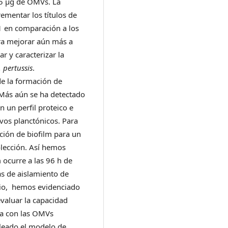
75 μg de OMVs. La
ementar los títulos de
G1 en comparación a los
ara mejorar aún más a
 y caracterizar la
 pertussis
.
de la formación de
 Más aún se ha detectado
n un perfil proteico e
vos planctónicos. Para
ción de biofilm para un
lección. Así hemos
 ocurre a las 96 h de
as de aislamiento de
rio, hemos evidenciado
evaluar la capacidad
va con las OMVs
leado el modelo de