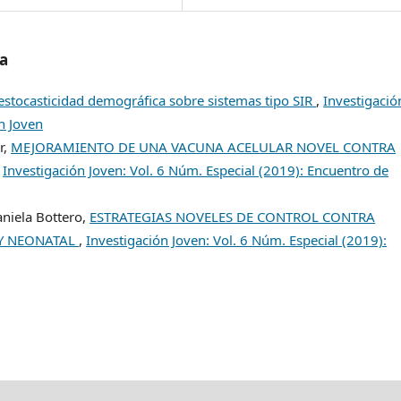
/a
 estocasticidad demográfica sobre sistemas tipo SIR
,
Investigació
n Joven
r,
MEJORAMIENTO DE UNA VACUNA ACELULAR NOVEL CONTRA
,
Investigación Joven: Vol. 6 Núm. Especial (2019): Encuentro de
aniela Bottero,
ESTRATEGIAS NOVELES DE CONTROL CONTRA
 Y NEONATAL
,
Investigación Joven: Vol. 6 Núm. Especial (2019):