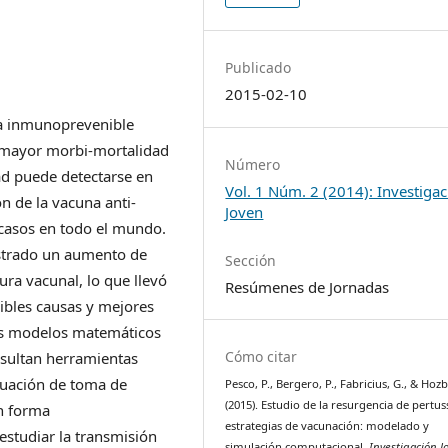
Publicado
2015-02-10
ia inmunoprevenible
 mayor morbi-mortalidad
Número
ad puede detectarse en
Vol. 1 Núm. 2 (2014): Investiga
n de la vacuna anti-
Joven
 casos en todo el mundo.
istrado un aumento de
Sección
ura vacunal, lo que llevó
Resúmenes de Jornadas
sibles causas y mejores
los modelos matemáticos
Cómo citar
esultan herramientas
aluación de toma de
Pesco, P., Bergero, P., Fabricius, G., & Hozb
(2015). Estudio de la resurgencia de pertus
n forma
estrategias de vacunación: modelado y
estudiar la transmisión
simulación computacional.
Investigación J