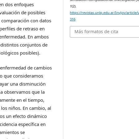
nen dos enfoques
1
(2).
evaluación de posibles
https://revistas.unlp.edu.ar/InvJov/article
316
la comparación con datos
perfiles de retraso en
Más formatos de cita
a enfermedad. En ambos
distintos conjuntos de
ológicos posibles).
la enfermedad de cambios
tivo que consideramos
sayar una disminución
una observamos que la
amente en el tiempo,
los niños. En cambio, al
mos un efecto dinámico
cidencia específica en
amientos se