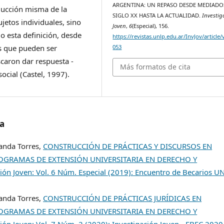
ARGENTINA: UN REPASO DESDE MEDIADO
ducción misma de la
SIGLO XX HASTA LA ACTUALIDAD.
Investig
jetos individuales, sino
Joven
,
6
(Especial), 156.
o esta definición, desde
https://revistas.unlp.edu.ar/InvJov/article
as que pueden ser
053
caron dar respuesta -
Más formatos de cita
social (Castel, 1997).
/a
nanda Torres,
CONSTRUCCIÓN DE PRÁCTICAS Y DISCURSOS EN
OGRAMAS DE EXTENSIÓN UNIVERSITARIA EN DERECHO Y
ción Joven: Vol. 6 Núm. Especial (2019): Encuentro de Becarios U
nanda Torres,
CONSTRUCCIÓN DE PRÁCTICAS JURÍDICAS EN
OGRAMAS DE EXTENSIÓN UNIVERSITARIA EN DERECHO Y