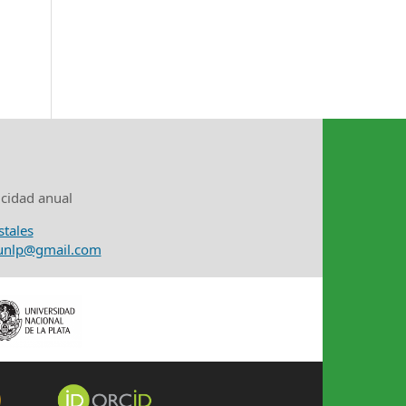
icidad anual
stales
nunlp@gmail.com