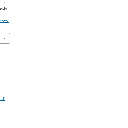
S DEL
ación
/view/7
NLP