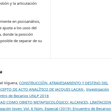
tión y la articulación
lmente en psicoanálisis,
e ajusta a los usos del
a, donde la posición
mposible de separar de su
/a
iel Viguera,
CONSTRUCCIÓN, ATRAVESAMIENTO Y DESTINO DEL
CEPTO DE ACTO ANALÍTICO DE JACQUES LACAN
,
Investigación
uentro de Becarios UNLP 2018
IDAD COMO OBJETO METAPSICOLÓGICO: ALCANCES, LIMITACIO
igación Joven: Vol. 6 Núm. Especial (2019): Encuentro de Becarios