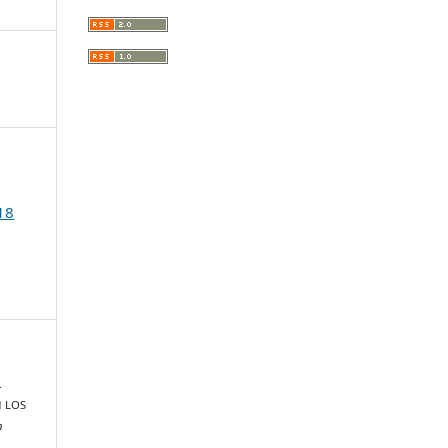
18
.
N LOS
n