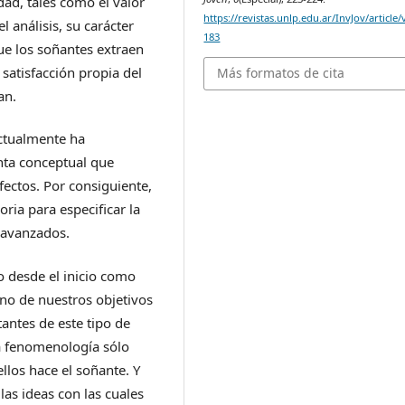
dad, tales como el valor
https://revistas.unlp.edu.ar/InvJov/article
l análisis, su carácter
183
que los soñantes extraen
 satisfacción propia del
Más formatos de cita
an.
ctualmente ha
nta conceptual que
fectos. Por consiguiente,
ria para especificar la
s avanzados.
 desde el inicio como
uno de nuestros objetivos
antes de este tipo de
a fenomenología sólo
llos hace el soñante. Y
 las ideas con las cuales