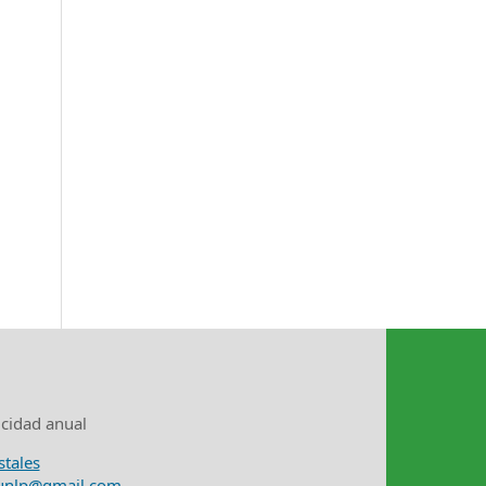
icidad anual
stales
nunlp@gmail.com