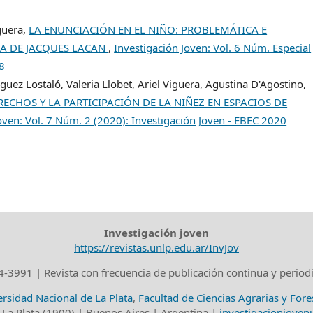
guera,
LA ENUNCIACIÓN EN EL NIÑO: PROBLEMÁTICA E
ZA DE JACQUES LACAN
,
Investigación Joven: Vol. 6 Núm. Especial
8
uez Lostaló, Valeria Llobet, Ariel Viguera, Agustina D'Agostino,
ECHOS Y LA PARTICIPACIÓN DE LA NIÑEZ EN ESPACIOS DE
oven: Vol. 7 Núm. 2 (2020): Investigación Joven - EBEC 2020
Investigación joven
https://revistas.unlp.edu.ar/InvJov
-3991 | Revista con frecuencia de publicación continua y period
rsidad Nacional de La Plata
,
Facultad de Ciencias Agrarias y Fore
 La Plata (1900) | Buenos Aires | Argentina |
investigacionjove