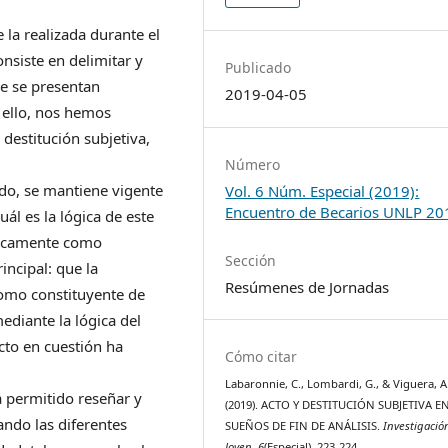
 la realizada durante el
nsiste en delimitar y
Publicado
ue se presentan
2019-04-05
ello, nos hemos
 destitución subjetiva,
Número
do, se mantiene vigente
Vol. 6 Núm. Especial (2019):
Encuentro de Becarios UNLP 20
ál es la lógica de este
gicamente como
Sección
incipal: que la
Resúmenes de Jornadas
como constituyente de
ediante la lógica del
cto en cuestión ha
Cómo citar
Labaronnie, C., Lombardi, G., & Viguera, A
a permitido reseñar y
(2019). ACTO Y DESTITUCIÓN SUBJETIVA E
ando las diferentes
SUEÑOS DE FIN DE ANÁLISIS.
Investigació
Joven
,
6
(Especial), 223-224.