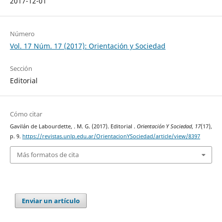
2017-12-01
Número
Vol. 17 Núm. 17 (2017): Orientación y Sociedad
Sección
Editorial
Cómo citar
Gavilán de Labourdette, . M. G. (2017). Editorial .
Orientación Y Sociedad
,
17
(17),
p. 9.
https://revistas.unlp.edu.ar/OrientacionYSociedad/article/view/8397
Más formatos de cita
Enviar un artículo