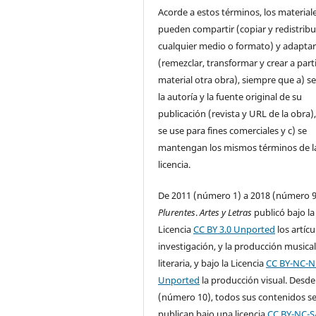
Acorde a estos términos, los material
pueden compartir (copiar y redistribu
cualquier medio o formato) y adapta
(remezclar, transformar y crear a parti
material otra obra), siempre que a) se
la autoría y la fuente original de su
publicación (revista y URL de la obra)
se use para fines comerciales y c) se
mantengan los mismos términos de l
licencia.
De 2011 (número 1) a 2018 (número 9
Plurentes
.
Artes y Letras
publicó bajo la
Licencia
CC BY 3.0 Unported
los artícu
investigación, y la producción musical
literaria, y bajo la Licencia
CC BY-NC-N
Unported
la producción visual. Desde
(número 10), todos sus contenidos s
publican bajo una licencia
CC BY-NC-S