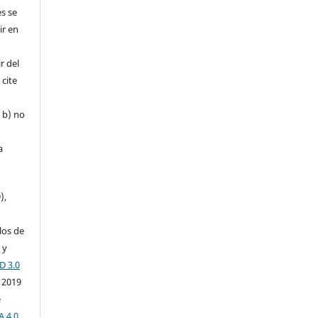
es se
ir en
r
r del
 cite
, b) no
a
),
los de
 y
D 3.0
 2019
e
A 4.0