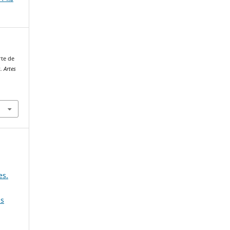
rte de
. Artes
es.
as