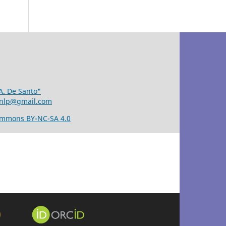
 A. De Santo"
unlp@gmail.com
ommons BY-NC-SA 4.0