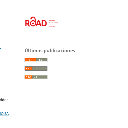
y
Últimas publicaciones
nidos
NC-SA