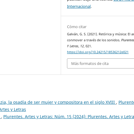
Internacional
.
Cómo citar
Galván, G. S. (2021). Retórica y música: El a
conmover a través de los sonidos.
Plurentes
Y Letras
,
12
, 021.
https://doi.org/10.24215/18536212e021
Más formatos de cita
ia, la osadía de ser mujer y compositora en el siglo XVIII
,
Plurent
Artes y Letras
s
,
Plurentes. Artes y Letras: Núm. 15 (2024): Plurentes. Artes y Letr