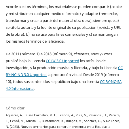
Acorde a estos términos, los materiales se pueden compartir (copiar
y redistribuir en cualquier medio o formato) y adaptar (remezclar,
transformar y crear a partir del material otra obra), siempre que a)
se cite la autoría y la fuente original de su publicación (revista y URL
de la obra), b) no se use para fines comerciales y c) se mantengan
los mismos términos de la licencia.
De 2011 (número 1) a 2018 (número 9),
Plurentes
.
Artes y Letras
publicó bajo la Licencia
CC BY 3.0 Unported
los artículos de
investigación, y la producción musical y literaria, y bajo la Licencia
CC
BY-NC-ND 3.0 Unported
la producción visual. Desde 2019 (número
10), todos sus contenidos se publican bajo una licencia
CC BY-NC-SA
4.0 Internacional
.
Cómo citar
Aguerre, A., Busse Corbalán, M. E., Francia, A., Ruiz, G., Palacios, J. I., Peralta,
L., Cerdá, M., Mussa, F., Bustamante, K., Burgos, M., Sánchez, G., & De Locca,
N. (2023). Nuevos territorios para construir presencia en la Escuela: la