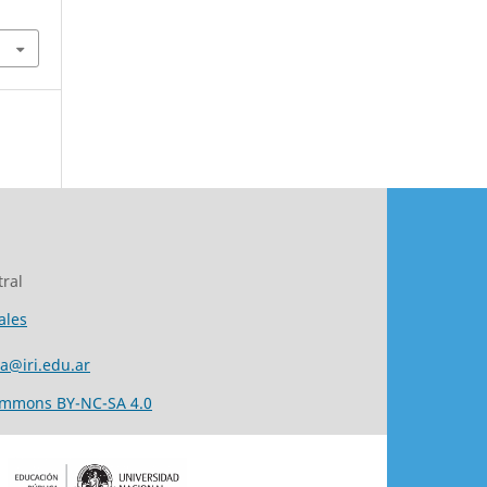
ral
ales
ta@iri.edu.ar
ommons BY-NC-SA 4.0