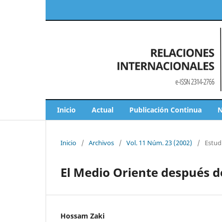
Inicio
Actual
Publicación Continua
N
Inicio
/
Archivos
/
Vol. 11 Núm. 23 (2002)
/
Estud
El Medio Oriente después d
Hossam Zaki