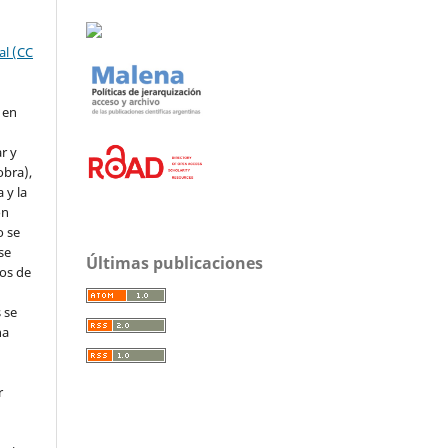
al (CC
 en
r y
obra),
 y la
ón
o se
se
Últimas publicaciones
os de
s se
na
.
r