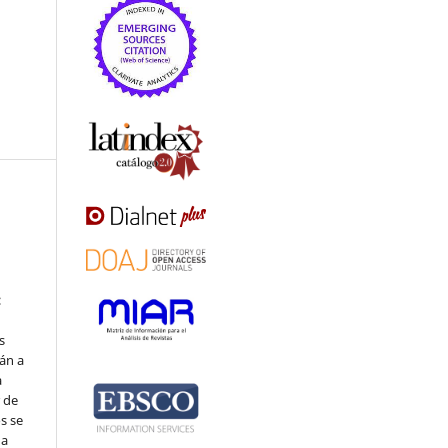
:
s
án a
a
r de
s se
na