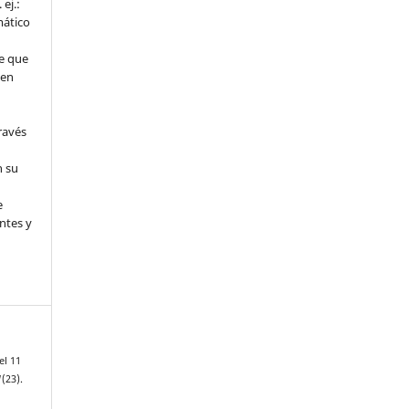
ej.:
mático
e que
 en
ravés
n su
l
e
ntes y
el 11
1
(23).