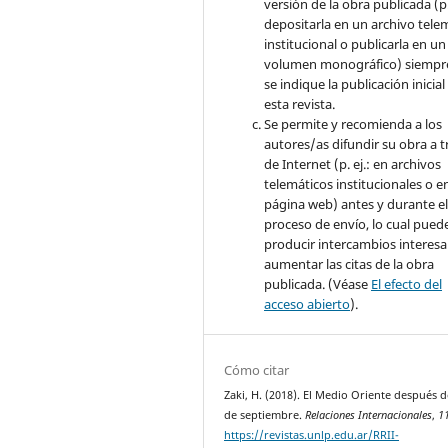
versión de la obra publicada (p. 
depositarla en un archivo tele
institucional o publicarla en un
volumen monográfico) siempr
se indique la publicación inicial
esta revista.
Se permite y recomienda a los
autores/as difundir su obra a t
de Internet (p. ej.: en archivos
telemáticos institucionales o e
página web) antes y durante e
proceso de envío, lo cual pued
producir intercambios interesa
aumentar las citas de la obra
publicada. (Véase
El efecto del
acceso abierto
).
Cómo citar
Zaki, H. (2018). El Medio Oriente después d
de septiembre.
Relaciones Internacionales
,
1
https://revistas.unlp.edu.ar/RRII-