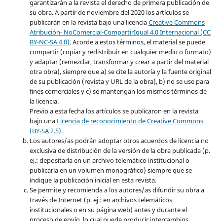
garantizarán a la revista el derecho de primera publicación de
su obra. A partir de noviembre del 2020 los artículos se
publicarán en la revista bajo una licencia
Creative Commons
Atribución- NoComercial-CompartirIgual 4.0 Internacional (CC
BY-NC-SA 4.0)
. Acorde a estos términos, el material se puede
compartir (copiar y redistribuir en cualquier medio o formato)
y adaptar (remezclar, transformar y crear a partir del material
otra obra), siempre que a) se cite la autoría y la fuente original
de su publicación (revista y URL de la obra), b) no se use para
fines comerciales y c) se mantengan los mismos términos de
la licencia.
Previo a esta fecha los artículos se publicaron en la revista
bajo una
Licencia de reconocimiento de Creative Commons
(BY-SA 2.5)
.
Los autores/as podrán adoptar otros acuerdos de licencia no
exclusiva de distribución de la versión de la obra publicada (p.
ej.: depositarla en un archivo telemático institucional o
publicarla en un volumen monográfico) siempre que se
indique la publicación inicial en esta revista.
Se permite y recomienda a los autores/as difundir su obra a
través de Internet (p. ej.: en archivos telemáticos
institucionales o en su página web) antes y durante el
proceso de envío, lo cual puede producir intercambios