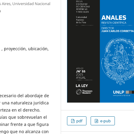
 Aires, Universidad Nacional
a
a , proyección, ubicación,
ecesario del abordaje de
r una naturaleza jurídica
rteza en el derecho.
quías que sobrevuelan el
pdf
e-pub
nar frente a que figura
tengo que no alcanza con