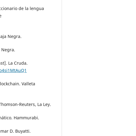
ccionario de la lengua
e
Caja Negra.
a Negra.
st]. La Cruda.
Vb4si1MtAuQ1
Blockchain. Valleta
. Thomson-Reuters, La Ley.
rmático. Hammurabi.
mar D. Buyatti.