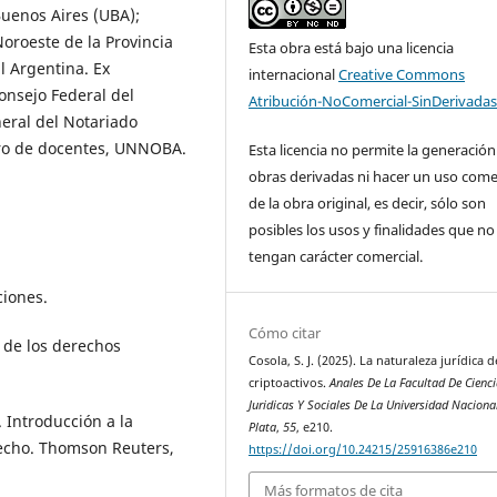
Buenos Aires (UBA);
oroeste de la Provincia
Esta obra está bajo una licencia
 Argentina. Ex
internacional
Creative Commons
onsejo Federal del
Atribución-NoComercial-SinDerivadas
eral del Notariado
stro de docentes, UNNOBA.
Esta licencia no permite la generación
obras derivadas ni hacer un uso come
de la obra original, es decir, sólo son
posibles los usos y finalidades que no
tengan carácter comercial.
ciones.
Cómo citar
n de los derechos
Cosola, S. J. (2025). La naturaleza jurídica d
criptoactivos.
Anales De La Facultad De Cienc
Juridicas Y Sociales De La Universidad Naciona
). Introducción a la
Plata
,
55
, e210.
recho. Thomson Reuters,
https://doi.org/10.24215/25916386e210
Más formatos de cita