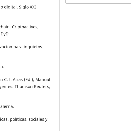
o digital. Siglo XXI
chain, Criptoactivos,
 DyD.
izacion para inquietos.
la.
En C. I. Arias (Ed.), Manual
rgentes. Thomson Reuters,
Galerna.
cas, políticas, sociales y