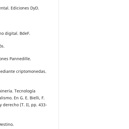
ental. Ediciones DyD.
ho digital. BdeF.
ós.
iones Pannedille.
s mediante criptomonedas.
minería. Tecnología
ismo. En G. E. Bielli, F.
y derecho (T. II, pp. 433-
Destino.