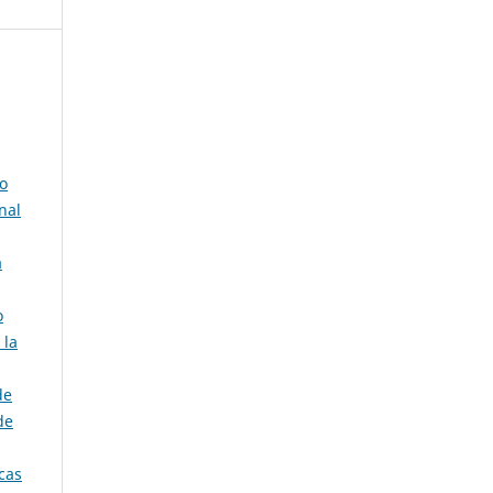
go
nal
a
o
 la
de
de
icas