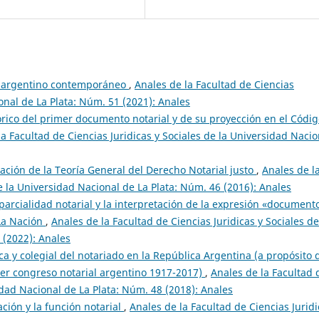
al argentino contemporáneo
,
Anales de la Facultad de Ciencias
ional de La Plata: Núm. 51 (2021): Anales
órico del primer documento notarial y de su proyección en el Códi
la Facultad de Ciencias Juridicas y Sociales de la Universidad Nacio
ación de la Teoría General del Derecho Notarial justo
,
Anales de l
de la Universidad Nacional de La Plata: Núm. 46 (2016): Anales
mparcialidad notarial y la interpretación de la expresión «document
 La Nación
,
Anales de la Facultad de Ciencias Juridicas y Sociales de
 (2022): Anales
a y colegial del notariado en la República Argentina (a propósito 
er congreso notarial argentino 1917-2017)
,
Anales de la Facultad 
sidad Nacional de La Plata: Núm. 48 (2018): Anales
ación y la función notarial
,
Anales de la Facultad de Ciencias Jurid