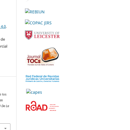
 4.0
.
 de
rcial
e los
ias
l De La