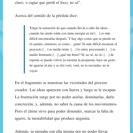
claro, o capaz que perdí el foco, no sé”.
Acerca del sentido de la pérdida dice:
Tengo la sensación de que cuando llevás a cabo las ideas…
cuando las siento están con tanta energía en mí […] es más
difícil encontrarlas después. Y hay algo como que se pierde en
el camino, entonces, es como... ¡puta! Es más difícil encauzar el
proyecto […] es medio triste. […] lo estoy procesando […] es
medio frustrante […] ¿qué me frenó? Sí, no sé, no sé. […] de
repente se puede volver [a retomar la propuesta, hace un gesto
de agarrar al aire y se ríe] vení, vení, no te escondas, no te
vayas.
En el fragmento se muestran las vicisitudes del proceso
creador. Las ideas aparecen con fuerza y luego se le escapan.
La frustración surge por no poder asirlas, dominarlas, darle
concreción, y, además, no saber la causa de los movimientos.
Pero el chiste sirve para poder distender, marcar la falta de
agarre, la inestabilidad que produce angustia.
Además, se enojaba con ella misma por no poder llevar