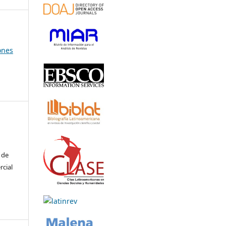
ones
 de
rcial