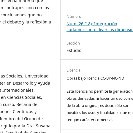
tes en la materia que
n contraposición con los
s conclusiones que no
Número
 el debate y la reflexión a
Núm. 26 (18): Integración
sudamericana: diversas dimensi
Sección
Estudio
Licencia
ias Sociales, Universidad
Obras bajo licencia CC-BY-NC-ND
ter en Desarrollo y Ayuda
s Internacionales,
Esta licencia no permite la generación
en Ciencias Sociales,
obras derivadas ni hacer un uso come
n curso. Becaria de
de la obra original, es decir, sólo son
iones Científicas y
posibles los usos y finalidades que no
 Miembro del Grupo de
tengan carácter comercial.
irigido por la Dra. Susana
i, Facultad de Ciencias