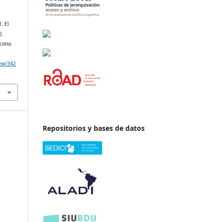
. El
).
icana
,
iew/342
Repositorios y bases de datos