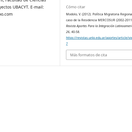
yectos UBACYT. E-mail:
Cómo citar
oo.com
Modolo, V. (2012). Política Migratoria Regional
caso de la Residencia MERCOSUR (2002-2011
Revista Aportes Para la Integración Latinoamer
26
, 40-58.
https://revistas.unlp.edu.ar/aportes/article/v
7
Más formatos de cita