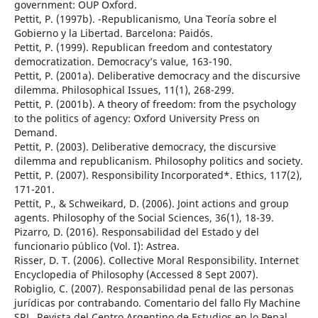
government: OUP Oxford.
Pettit, P. (1997b). -Republicanismo, Una Teoría sobre el
Gobierno y la Libertad. Barcelona: Paidós.
Pettit, P. (1999). Republican freedom and contestatory
democratization. Democracy’s value, 163-190.
Pettit, P. (2001a). Deliberative democracy and the discursive
dilemma. Philosophical Issues, 11(1), 268-299.
Pettit, P. (2001b). A theory of freedom: from the psychology
to the politics of agency: Oxford University Press on
Demand.
Pettit, P. (2003). Deliberative democracy, the discursive
dilemma and republicanism. Philosophy politics and society.
Pettit, P. (2007). Responsibility Incorporated*. Ethics, 117(2),
171-201.
Pettit, P., & Schweikard, D. (2006). Joint actions and group
agents. Philosophy of the Social Sciences, 36(1), 18-39.
Pizarro, D. (2016). Responsabilidad del Estado y del
funcionario público (Vol. I): Astrea.
Risser, D. T. (2006). Collective Moral Responsibility. Internet
Encyclopedia of Philosophy (Accessed 8 Sept 2007).
Robiglio, C. (2007). Responsabilidad penal de las personas
jurídicas por contrabando. Comentario del fallo Fly Machine
SRL. Revista del Centro Argentino de Estudios en lo Penal