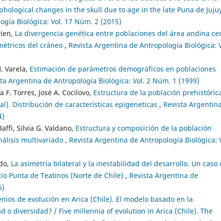
phological changes in the skull due to age in the late Puna de Juju
ogía Biológica: Vol. 17 Núm. 2 (2015)
rien,
La divergencia genética entre poblaciones del área andina ce
métricos del cráneo
,
Revista Argentina de Antropología Biológica: V
H. Varela,
Estimación de parámetros demográficos en poblaciones
ta Argentina de Antropología Biológica: Vol. 2 Núm. 1 (1999)
a F. Torres, José A. Cocilovo,
Estructura de la población prehistóric
al). Distribución de características epigeneticas
,
Revista Argentin
4)
Baffi, Silvia G. Valdano,
Estructura y composición de la población
álisis multivariado
,
Revista Argentina de Antropología Biológica: V
edo,
La asimetría bilateral y la inestabilidad del desarrollo. Un caso
tio Punta de Teatinos (Norte de Chile)
,
Revista Argentina de
6)
enios de evolución en Arica (Chile). El modelo basado en la
 o diversidad? / Five millennia of evolution in Arica (Chile). The