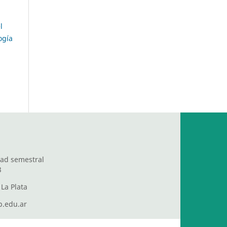
l
ogía
dad semestral
3
La Plata
.edu.ar