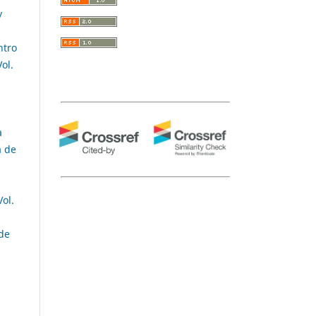
y
ntro
ol.
a
a de
ol.
 de