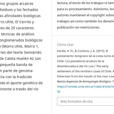
lectura, el envío de los trabajos ni t
tros grupos arcaicos
para su procesamiento. Asímismo, lo
dividuos y los fechados
autores mantienen el copyright sobre
Las afinidades biológicas
trabajos así como también los derech
o Uhle, El Cerrito y
publicación sin restricciones.
leo de 29 caracteres
 técnicas de análisis
 conglomerados biológicos
Cómo citar
o (Morro Uhle, Morro 1,
Varela, H. H., & Cocilovo, J. A. (2015). El
eries del Norte Semiárido
poblamiento temprano de la costa norte d
 de Caleta Huelén 42 son
Chile. Los pescadores arcaicos de la
na pequeña banda de
desembocadura del río Loa / The early
ron parte de genoma
settlement of the northern coast of Chile. 
cta con la tradición
fishermen from the mouth of the river Loa
Revista Argentina De Antropología Biológica
,
7
ido el aporte genético de
https://revistas.unlp.edu.ar/raab/article/
inente a través del río
39
Más formatos de cita