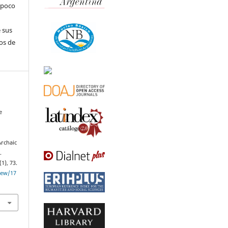
ampoco
s
 sus
os de
e
Archaic
.
(1), 73.
view/17