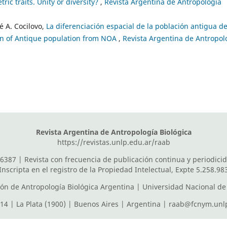
ic traits. Unity or diversity?
,
Revista Argentina de Antropología
é A. Cocilovo,
La diferenciación espacial de la población antigua de
ion of Antique population from NOA
,
Revista Argentina de Antropol
Revista Argentina de Antropología Biológica
https://revistas.unlp.edu.ar/raab
6387 | Revista con frecuencia de publicación continua y periodici
Inscripta en el registro de la Propiedad Intelectual, Expte 5.258.98
ión de Antropología Biológica Argentina
|
Universidad Nacional de 
614 | La Plata (1900) | Buenos Aires | Argentina |
raab@fcnym.unlp