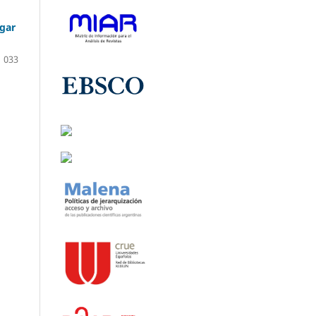
ngar
033