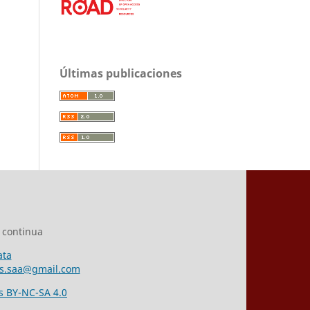
Últimas publicaciones
 continua
ata
es.saa@gmail.com
 BY-NC-SA 4.0