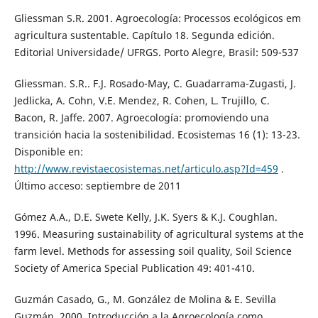
Gliessman S.R. 2001. Agroecología: Processos ecológicos em
agricultura sustentable. Capítulo 18. Segunda edición.
Editorial Universidade/ UFRGS. Porto Alegre, Brasil: 509-537
Gliessman. S.R.. F.J. Rosado-May, C. Guadarrama-Zugasti, J.
Jedlicka, A. Cohn, V.E. Mendez, R. Cohen, L. Trujillo, C.
Bacon, R. Jaffe. 2007. Agroecología: promoviendo una
transición hacia la sostenibilidad. Ecosistemas 16 (1): 13-23.
Disponible en:
http://www.revistaecosistemas.net/articulo.asp?Id=459
.
Último acceso: septiembre de 2011
Gómez A.A., D.E. Swete Kelly, J.K. Syers & K.J. Coughlan.
1996. Measuring sustainability of agricultural systems at the
farm level. Methods for assessing soil quality, Soil Science
Society of America Special Publication 49: 401-410.
Guzmán Casado, G., M. González de Molina & E. Sevilla
Guzmán. 2000. Introducción a la Agroecología como