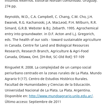
insumos externos. Editorial Nordan comunidad. Uruguay.
274 pp.
Reynolds, W.D., C.A. Campbell, C. Chang, C.M. Cho, J.H.
Ewanek, R.G. Kachanoski, J.A. MacLeod, P.H. Milburn, R.R.
Simard, G.R.B. Webster & B.J. Zebarth. 1995. Agrochemical
entry into groundwater. in D.F. Acton and L.J. Gregorich,
eds. The health of our soils - toward sustainable agriculture
in Canada. Centre for Land and Biological Resources
Research, Research Branch, Agriculture & Agri-Food
Canada, Ottawa, Ont. [IH-Rot, SC-Old Rot]: 97-109
Ringuelet R. 2008. La complejidad de un campo social
periurbano centrado en la zonas rurales de La Plata. Mundo
Agrario 9 (17). Centro de Estudios Histórico Rurales.
Facultad de Humanidades y Ciencias de la Educación.
Universidad Nacional de La Plata. La Plata. Argentina.
Disponible en:
http://www.mundoagrario.unlp.edu.ar/
.
Último acceso: Septiembre de 2011