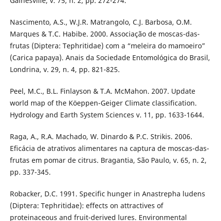
Gainesville, v. 75, n. 2, pp. 272-274.
Nascimento, A.S., W.J.R. Matrangolo, C.J. Barbosa, O.M.
Marques & T.C. Habibe. 2000. Associação de moscas-das-
frutas (Diptera: Tephritidae) com a “meleira do mamoeiro”
(Carica papaya). Anais da Sociedade Entomológica do Brasil,
Londrina, v. 29, n. 4, pp. 821-825.
Peel, M.C., B.L. Finlayson & T.A. McMahon. 2007. Update
world map of the Köeppen-Geiger Climate classification.
Hydrology and Earth System Sciences v. 11, pp. 1633-1644.
Raga, A., R.A. Machado, W. Dinardo & P.C. Strikis. 2006.
Eficácia de atrativos alimentares na captura de moscas-das-
frutas em pomar de citrus. Bragantia, São Paulo, v. 65, n. 2,
pp. 337-345.
Robacker, D.C. 1991. Specific hunger in Anastrepha ludens
(Diptera: Tephritidae): effects on attractives of
proteinaceous and fruit-derived lures. Environmental