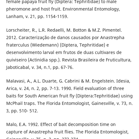
female papaya fruit fly (Diptera: Tephritidae) to male
pheromone and host fruit. Environmental Entomology,
Lanham, v. 21, pp. 1154-1159.
Lorscheiter, R., L.R. Redaelli, M. Botton & M.Z. Pimentel.
2012. Caracterização de danos causados por Anastrepha
fraterculus (Wiedemann) (Diptera, Tephritidae) e
desenvolvimento larval em frutos de duas cultivares de
quiviseiro (Actinidia spp.). Revista Brasileira de Fruticultura,
Jaboticabal, v. 34, n.1, pp. 67-76.
Malavasi, A., A.L. Duarte, G. Cabrini & M. Engelstein. Idesia,
Arica, v. 24, n. 2, pp. 7-13. 1990. Field evaluation of three
baits for South American fruit fly (Diptera:Tephritidae) using
McPhail traps. The Florida Entomologist, Gainesville, v. 73, n.
3, pp. 510- 512.
Malo, E.A. 1992. Effect of bait decomposition time on
capture of Anastrepha fruit flies. The Florida Entomologist,