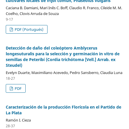
cultivares locales de frijol común, Phaseolus vulgaris
Caciana B. Damiani, Mari Inês C. Boff, Claudio R. Franco, Cileide M. M.
Coelho, Clovis Arruda de Souza
9-17
PDF (Portugués)
Detección de daño del coleóptero Amblycerus
longesuturalis para la selección y germinación in vitro de
semillas de Peteribí (Cordia trichótoma [Vell.] Arrab. ex
Steudel)
Evelyn Duarte, Maximiliano Acevedo, Pedro Sansberro, Claudia Luna
18-27
PDF
Caracterización de la producción Florícola en el Partido de
La Plata
Ramón I. Cieza
28-37