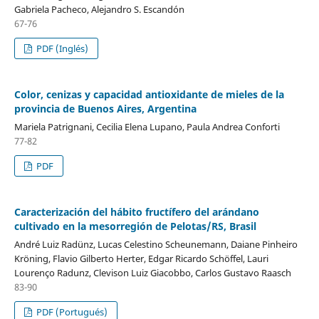
Gabriela Pacheco, Alejandro S. Escandón
67-76
PDF (Inglés)
Color, cenizas y capacidad antioxidante de mieles de la
provincia de Buenos Aires, Argentina
Mariela Patrignani, Cecilia Elena Lupano, Paula Andrea Conforti
77-82
PDF
Caracterización del hábito fructífero del arándano
cultivado en la mesorregión de Pelotas/RS, Brasil
André Luiz Radünz, Lucas Celestino Scheunemann, Daiane Pinheiro
Kröning, Flavio Gilberto Herter, Edgar Ricardo Schöffel, Lauri
Lourenço Radunz, Clevison Luiz Giacobbo, Carlos Gustavo Raasch
83-90
PDF (Portugués)