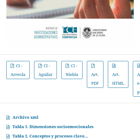
CI -
CI -
CI -
Arreola
Aguilar
Niebla
Art.
Art.
A
PDF
HTML
e
p
Archivo xml
Tabla 1. Dimensiones socioemocionales
Tabla 2. Conceptos y procesos clave...