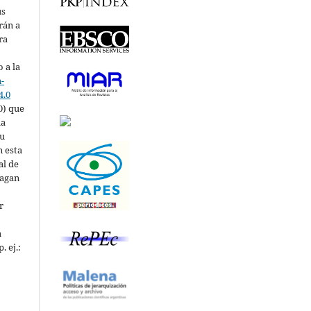
us
rán a
ra
 a la
-
4.0
0) que
la
su
n esta
al de
hagan
r
a
. ej.: