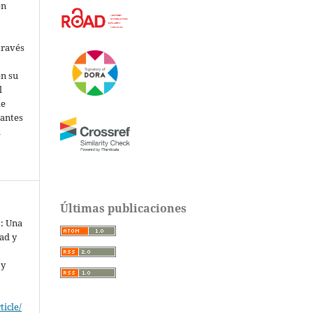
en
través
en su
l
de
santes
a
l
Últimas publicaciones
o: Una
ad y
 y
ticle/