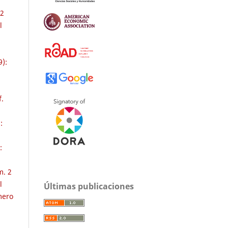
 2
l
9):
:
f.
:
:
m. 2
l
Últimas publicaciones
mero