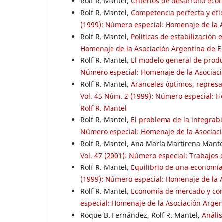
Rolf R. Mantel,
Criterios de desarrollo ec
Rolf R. Mantel,
Competencia perfecta y ef
(1999): Número especial: Homenaje de la As
Rolf R. Mantel,
Políticas de estabilización
Homenaje de la Asociación Argentina de Eco
Rolf R. Mantel,
El modelo general de prod
Número especial: Homenaje de la Asociació
Rolf R. Mantel,
Aranceles óptimos, represal
Vol. 45 Núm. 2 (1999): Número especial: Ho
Rolf R. Mantel
Rolf R. Mantel,
El problema de la integra
Número especial: Homenaje de la Asociació
Rolf R. Mantel, Ana María Martirena Mant
Vol. 47 (2001): Número especial: Trabajos e
Rolf R. Mantel,
Equilibrio de una economía
(1999): Número especial: Homenaje de la As
Rolf R. Mantel,
Economía de mercado y co
especial: Homenaje de la Asociación Argent
Roque B. Fernández, Rolf R. Mantel,
Análi