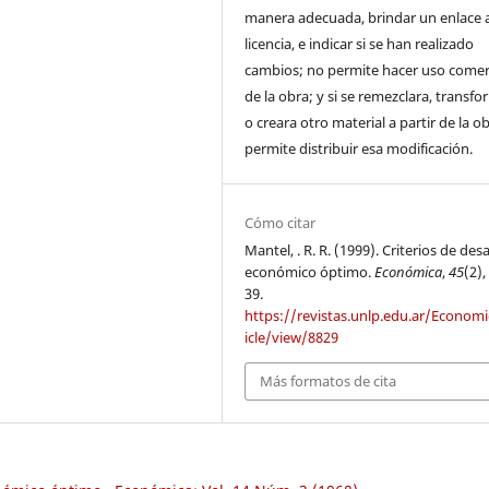
manera adecuada, brindar un enlace a
licencia, e indicar si se han realizado
cambios; no permite hacer uso comer
de la obra; y si se remezclara, transf
o creara otro material a partir de la o
permite distribuir esa modificación.
Cómo citar
Mantel, . R. R. (1999). Criterios de des
económico óptimo.
Económica
,
45
(2),
39.
https://revistas.unlp.edu.ar/Economi
icle/view/8829
Más formatos de cita