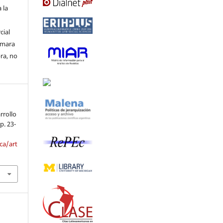
 la
cial
ormara
bra, no
arrollo
 p. 23-
ca/art