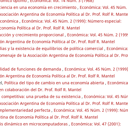
onómico óptimo
,
Económica: Vol. 14 Núm. 3 (1968)
iciencia en una economía en crecimiento
,
Económica: Vol. 45 Núm.
ociación Argentina de Economía Política al Dr. Prof. Rolf R. Mante
 económica
,
Económica: Vol. 45 Núm. 2 (1999): Número especial:
nomía Política al Dr. Prof. Rolf R. Mantel
ucción y crecimiento proporcional
,
Económica: Vol. 45 Núm. 2 (199
n Argentina de Economía Política al Dr. Prof. Rolf R. Mantel
ias y la existencia de equilibrios de política comercial
,
Económica
menaje de la Asociación Argentina de Economía Política al Dr. Pro
bilidad de funciones de demanda
,
Económica: Vol. 45 Núm. 2 (1999)
n Argentina de Economía Política al Dr. Prof. Rolf R. Mantel
el,
Política del tipo de cambio en una economía abierta
,
Económica
n colaboración del Dr. Prof. Rolf R. Mantel
 competitiva: una prueba de su existencia
,
Económica: Vol. 45 Nú
ociación Argentina de Economía Política al Dr. Prof. Rolf R. Mante
mplementariedad perfecta
,
Económica: Vol. 45 Núm. 2 (1999): Nú
ina de Economía Política al Dr. Prof. Rolf R. Mantel
sis dinámico en microcomputadoras
,
Económica: Vol. 47 (2001):