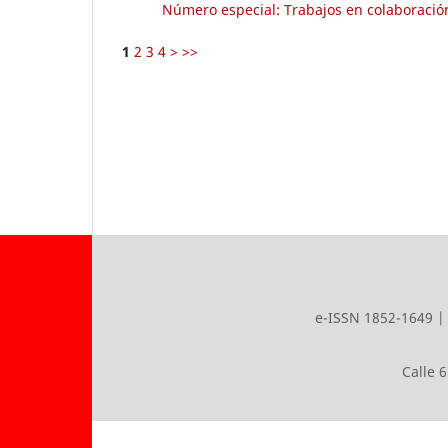
Número especial: Trabajos en colaboración 
1
2
3
4
>
>>
e-ISSN 1852-1649 | 
Calle 6