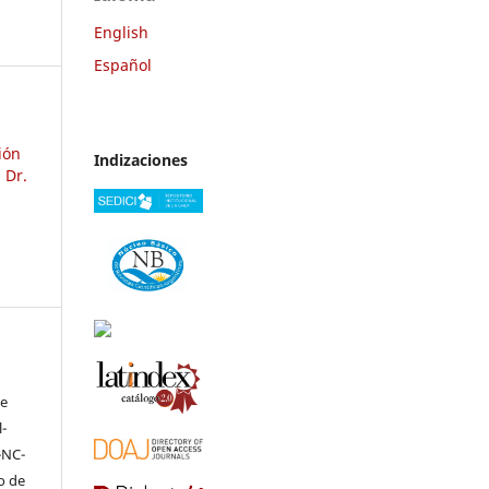
English
Español
ión
Indizaciones
 Dr.
ve
-
-NC-
to de