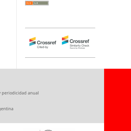
y periodicidad anual
s
rgentina