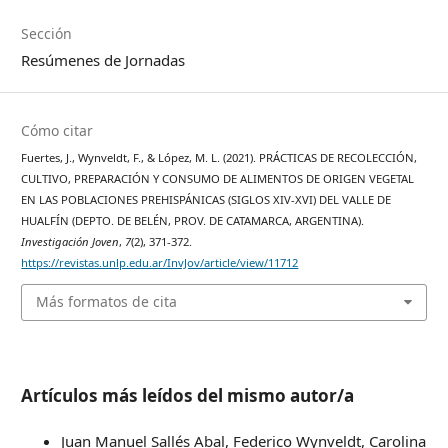
Sección
Resúmenes de Jornadas
Cómo citar
Fuertes, J., Wynveldt, F., & López, M. L. (2021). PRÁCTICAS DE RECOLECCIÓN,
CULTIVO, PREPARACIÓN Y CONSUMO DE ALIMENTOS DE ORIGEN VEGETAL
EN LAS POBLACIONES PREHISPÁNICAS (SIGLOS XIV-XVI) DEL VALLE DE
HUALFÍN (DEPTO. DE BELÉN, PROV. DE CATAMARCA, ARGENTINA).
Investigación Joven
,
7
(2), 371-372.
https://revistas.unlp.edu.ar/InvJov/article/view/11712
Más formatos de cita
Artículos más leídos del mismo autor/a
Juan Manuel Sallés Abal, Federico Wynveldt, Carolina