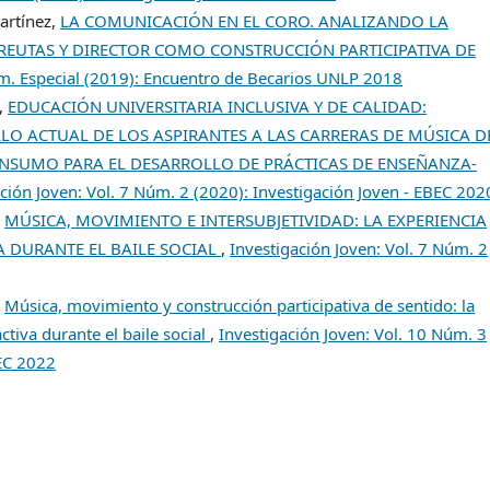
artínez,
LA COMUNICACIÓN EN EL CORO. ANALIZANDO LA
OREUTAS Y DIRECTOR COMO CONSTRUCCIÓN PARTICIPATIVA DE
úm. Especial (2019): Encuentro de Becarios UNLP 2018
z,
EDUCACIÓN UNIVERSITARIA INCLUSIVA Y DE CALIDAD:
LO ACTUAL DE LOS ASPIRANTES A LAS CARRERAS DE MÚSICA D
INSUMO PARA EL DESARROLLO DE PRÁCTICAS DE ENSEÑANZA-
ción Joven: Vol. 7 Núm. 2 (2020): Investigación Joven - EBEC 202
,
MÚSICA, MOVIMIENTO E INTERSUBJETIVIDAD: LA EXPERIENCIA
A DURANTE EL BAILE SOCIAL
,
Investigación Joven: Vol. 7 Núm. 2
,
Música, movimiento y construcción participativa de sentido: la
ctiva durante el baile social
,
Investigación Joven: Vol. 10 Núm. 3
BEC 2022