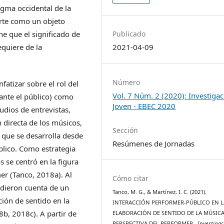
igma occidental de la
arte como un objeto
e que el significado de
Publicado
equiere de la
2021-04-09
Número
fatizar sobre el rol del
Vol. 7 Núm. 2 (2020): Investiga
ante el público) como
Joven - EBEC 2020
udios de entrevistas,
 directa de los músicos,
Sección
 que se desarrolla desde
Resúmenes de Jornadas
blico. Como estrategia
s se centró en la figura
er (Tanco, 2018a). Al
Cómo citar
 dieron cuenta de un
Tanco, M. G., & Martínez, I. C. (2021).
ción de sentido en la
INTERACCIÓN PERFORMER-PÚBLICO EN L
8b, 2018c). A partir de
ELABORACIÓN DE SENTIDO DE LA MÚSICA
PERSPECTIVA DEL PERFORMER .
Investigac