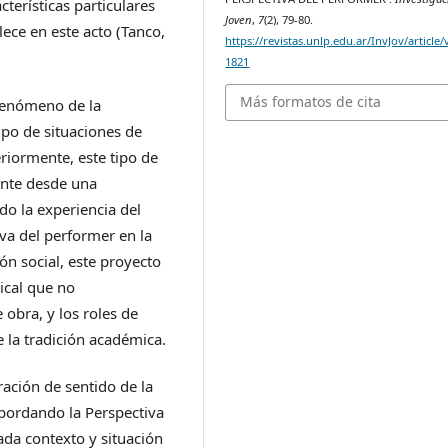
terísticas particulares
Joven
,
7
(2), 79-80.
ece en este acto (Tanco,
https://revistas.unlp.edu.ar/InvJov/article
1821
Más formatos de cita
 fenómeno de la
ipo de situaciones de
eriormente, este tipo de
ente desde una
do la experiencia del
iva del performer en la
ón social, este proyecto
ical que no
obra, y los roles de
 la tradición académica.
ración de sentido de la
abordando la Perspectiva
da contexto y situación