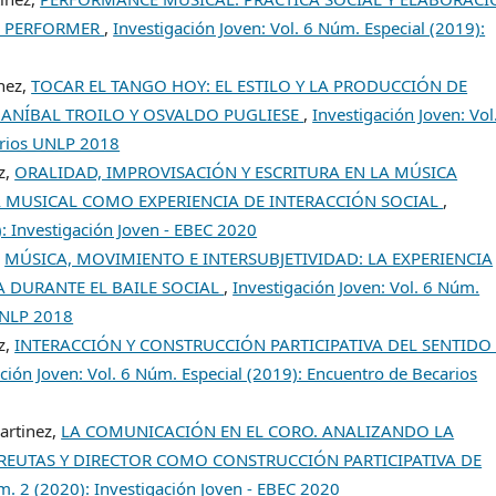
EL PERFORMER
,
Investigación Joven: Vol. 6 Núm. Especial (2019):
ínez,
TOCAR EL TANGO HOY: EL ESTILO Y LA PRODUCCIÓN DE
 ANÍBAL TROILO Y OSVALDO PUGLIESE
,
Investigación Joven: Vol
arios UNLP 2018
z,
ORALIDAD, IMPROVISACIÓN Y ESCRITURA EN LA MÚSICA
A MUSICAL COMO EXPERIENCIA DE INTERACCIÓN SOCIAL
,
): Investigación Joven - EBEC 2020
,
MÚSICA, MOVIMIENTO E INTERSUBJETIVIDAD: LA EXPERIENCIA
A DURANTE EL BAILE SOCIAL
,
Investigación Joven: Vol. 6 Núm.
 UNLP 2018
z,
INTERACCIÓN Y CONSTRUCCIÓN PARTICIPATIVA DEL SENTIDO
ción Joven: Vol. 6 Núm. Especial (2019): Encuentro de Becarios
artinez,
LA COMUNICACIÓN EN EL CORO. ANALIZANDO LA
OREUTAS Y DIRECTOR COMO CONSTRUCCIÓN PARTICIPATIVA DE
úm. 2 (2020): Investigación Joven - EBEC 2020