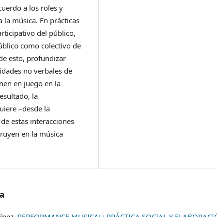
uerdo a los roles y
a la música. En prácticas
ticipativo del público,
público como colectivo de
de esto, profundizar
lidades no verbales de
nen en juego en la
esultado, la
uiere –desde la
 de estas interacciones
truyen en la música
/a
tínez,
PERFORMANCE MUSICAL: PRÁCTICA SOCIAL Y ELABORACI