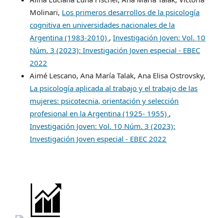
Molinari,
Los primeros desarrollos de la psicología
cognitiva en universidades nacionales de la
Argentina (1983-2010)
,
Investigación Joven: Vol. 10
Núm. 3 (2023): Investigación Joven especial - EBEC
2022
Aimé Lescano, Ana María Talak, Ana Elisa Ostrovsky,
La psicología aplicada al trabajo y el trabajo de las
mujeres: psicotecnia, orientación y selección
profesional en la Argentina (1925- 1955)
,
Investigación Joven: Vol. 10 Núm. 3 (2023):
Investigación Joven especial - EBEC 2022