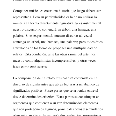
Componer música es crear una historia que luego deberá ser
representada. Pero su particularidad es la de no utilizar la
mímesis en forma directamente figurativa. Si es instrumental,
nuestro discurso no contendrá un árbol, una hamaca, una
palabra. Si es experimental, nuestro discurso tal vez sí
contenga un árbol, una hamaca, una palabra; pero todos éstos
articulados de tal forma de proponer una multiplicidad de
relatos. Esta condición, ante las otras ramas del arte, nos
muestra como alquimistas incomprensibles, y otras veces
hasta como embusteros.
La composición de un relato musical está contenida en un
discurso de significantes que abren lecturas a un abanico de
significados posibles. Posee partes que se articulan entre sí
desde determinados criterios. Estas partes se constituyen en
segmentos que contienen a su vez determinados elementos
que son protagónicos algunos, principales otros y secundarios
otros más: motivos, frases, períodos, cadencias, progresiones,