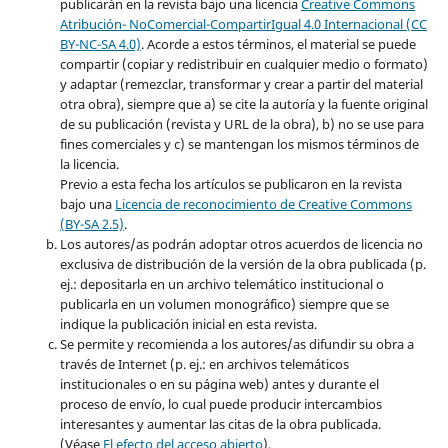
publicarán en la revista bajo una licencia
Creative Commons
Atribución- NoComercial-CompartirIgual 4.0 Internacional (CC
BY-NC-SA 4.0)
. Acorde a estos términos, el material se puede
compartir (copiar y redistribuir en cualquier medio o formato)
y adaptar (remezclar, transformar y crear a partir del material
otra obra), siempre que a) se cite la autoría y la fuente original
de su publicación (revista y URL de la obra), b) no se use para
fines comerciales y c) se mantengan los mismos términos de
la licencia.
Previo a esta fecha los artículos se publicaron en la revista
bajo una
Licencia de reconocimiento de Creative Commons
(BY-SA 2.5)
.
Los autores/as podrán adoptar otros acuerdos de licencia no
exclusiva de distribución de la versión de la obra publicada (p.
ej.: depositarla en un archivo telemático institucional o
publicarla en un volumen monográfico) siempre que se
indique la publicación inicial en esta revista.
Se permite y recomienda a los autores/as difundir su obra a
través de Internet (p. ej.: en archivos telemáticos
institucionales o en su página web) antes y durante el
proceso de envío, lo cual puede producir intercambios
interesantes y aumentar las citas de la obra publicada.
(Véase
El efecto del acceso abierto
).