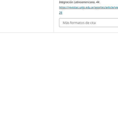
Integración Latinoamericana
,
44
.
https://revistas.unlp.edu.ar/aportes/article/v
28
Más formatos de cita