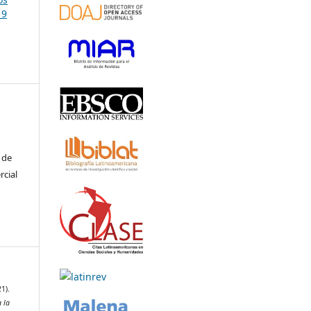
19
 de
rcial
1).
 la