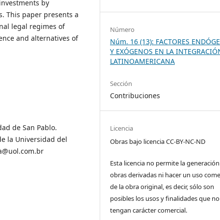
 investments by
s. This paper presents a
nal legal regimes of
Número
ence and alternatives of
Núm. 16 (13): FACTORES ENDÓG
Y EXÓGENOS EN LA INTEGRACIÓ
LATINOAMERICANA
Sección
Contribuciones
dad de San Pablo.
Licencia
de la Universidad del
Obras bajo licencia CC-BY-NC-ND
ta@uol.com.br
Esta licencia no permite la generación
obras derivadas ni hacer un uso come
de la obra original, es decir, sólo son
posibles los usos y finalidades que no
tengan carácter comercial.