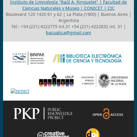
Instituto de Limnología "Raúl A. Ringuelet" | Facultad de
Ciencias Naturales y Museo | CONICET | CIC
Boulevard 120 1420 61 y 62 | La Plata (1900) | Buenos Aires |
Argentina
Tel.: +54 (221) 4222775 int.31 +54 (221) 4222832 int. 31 |
bacuatica@gmail.com