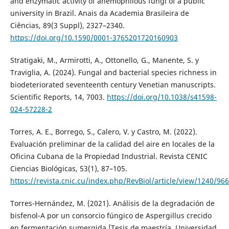
and enzymatic activity of anemophilous fungi of a public
university in Brazil. Anais da Academia Brasileira de
Ciências, 89(3 Suppl), 2327–2340.
https://doi.org/10.1590/0001-3765201720160903
Stratigaki, M., Armirotti, A., Ottonello, G., Manente, S. y
Traviglia, A. (2024). Fungal and bacterial species richness in
biodeteriorated seventeenth century Venetian manuscripts.
Scientific Reports, 14, 7003.
https://doi.org/10.1038/s41598-
024-57228-2
Torres, A. E., Borrego, S., Calero, V. y Castro, M. (2022).
Evaluación preliminar de la calidad del aire en locales de la
Oficina Cubana de la Propiedad Industrial. Revista CENIC
Ciencias Biológicas, 53(1), 87–105.
https://revista.cnic.cu/index.php/RevBiol/article/view/1240/966
Torres-Hernández, M. (2021). Análisis de la degradación de
bisfenol-A por un consorcio fúngico de Aspergillus crecido
en fermentación sumergida [Tesis de maestría, Universidad