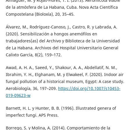
Almaguer, M. y Rojas-Flores, T. I. (2013). Aeromicota viable
de la atmósfera de La Habana, Cuba. Nova Acta Científica
Compostelana (Bioloxía), 20, 35–45.
Álvarez, M., Rodríguez-Canoso, J., Castro, R. y Labrada, A.
(2020). Sensibilización a hongos anemófilos en
trabajadores(as) del Archivo y Biblioteca de la Universidad
de La Habana. Archivos del Hospital Universitario General
Calixto García, 8(2), 159–172.
Awad, A. H. A., Saeed, Y., Shakour, A. A., Abdellatif, N. M.,
Ibrahim, Y. H., Elghanam, M. y Elwakeel, F. (2020). Indoor air
fungal pollution of a historical museum, Egypt: A case study.
Aerobiología, 36, 197–209.
https://doi.org/10.1007/s10453-
019-09623-w
Barnett, H. L. y Hunter, B. B. (1996). Illustrated genera of
imperfect fungi. APS Press.
Borrego, S. y Molina, A. (2014). Comportamiento de la