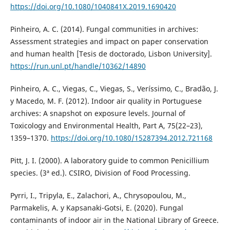
https://doi.org/10.1080/1040841X.2019.1690420
Pinheiro, A. C. (2014). Fungal communities in archives:
Assessment strategies and impact on paper conservation
and human health [Tesis de doctorado, Lisbon University].
https://run.unl.pt/handle/10362/14890
Pinheiro, A. C., Viegas, C., Viegas, S., Veríssimo, C., Bradão, J.
y Macedo, M. F. (2012). Indoor air quality in Portuguese
archives: A snapshot on exposure levels. Journal of
Toxicology and Environmental Health, Part A, 75(22–23),
1359–1370.
https://doi.org/10.1080/15287394.2012.721168
Pitt, J. I. (2000). A laboratory guide to common Penicillium
species. (3ª ed.). CSIRO, Division of Food Processing.
Pyrri, I., Tripyla, E., Zalachori, A., Chrysopoulou, M.,
Parmakelis, A. y Kapsanaki-Gotsi, E. (2020). Fungal
contaminants of indoor air in the National Library of Greece.