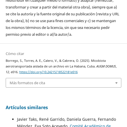
redistribuir en cualquier medio o formato) y adaptar (remezclar,
transformar y crear a partir del material otra obra), siempre que a)
se cite la autoría y la fuente original de su publicación (revista y URL
de la obra), b) no se use para fines comerciales y c) se mantengan
los mismos términos de la licencia, sin que sea necesario pedir
permiso previo al editor o al/la autor/a.
Cómo citar
Borrego, S., Torres, A. E., Calero, V., & Cabrera, O. (2025). Micobiota
aerotransportada aislada de un archivo en La Habana, Cuba.
AUGM DOMUS
,
12
, e016.
https://doi.org/10.24215/18522181e016
Más formatos de cita
Artículos similares
Javier Taks, René Garrido, Daniela Guerra, Fernando
Méndez, Eva Soto Acevedo,
Comité Académico de