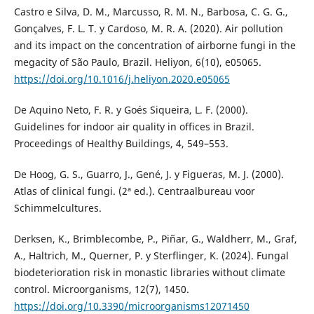
Castro e Silva, D. M., Marcusso, R. M. N., Barbosa, C. G. G.,
Gonçalves, F. L. T. y Cardoso, M. R. A. (2020). Air pollution
and its impact on the concentration of airborne fungi in the
megacity of São Paulo, Brazil. Heliyon, 6(10), e05065.
https://doi.org/10.1016/j.heliyon.2020.e05065
De Aquino Neto, F. R. y Goés Siqueira, L. F. (2000).
Guidelines for indoor air quality in offices in Brazil.
Proceedings of Healthy Buildings, 4, 549–553.
De Hoog, G. S., Guarro, J., Gené, J. y Figueras, M. J. (2000).
Atlas of clinical fungi. (2ª ed.). Centraalbureau voor
Schimmelcultures.
Derksen, K., Brimblecombe, P., Piñar, G., Waldherr, M., Graf,
A., Haltrich, M., Querner, P. y Sterflinger, K. (2024). Fungal
biodeterioration risk in monastic libraries without climate
control. Microorganisms, 12(7), 1450.
https://doi.org/10.3390/microorganisms12071450