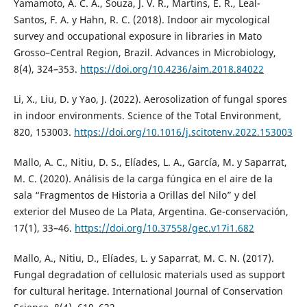
Yamamoto, A. C. A., Souza, J. V. R., Martins, E. R., Leal-
Santos, F. A. y Hahn, R. C. (2018). Indoor air mycological
survey and occupational exposure in libraries in Mato
Grosso–Central Region, Brazil. Advances in Microbiology,
8(4), 324–353.
https://doi.org/10.4236/aim.2018.84022
Li, X., Liu, D. y Yao, J. (2022). Aerosolization of fungal spores
in indoor environments. Science of the Total Environment,
820, 153003.
https://doi.org/10.1016/j.scitotenv.2022.153003
Mallo, A. C., Nitiu, D. S., Elíades, L. A., García, M. y Saparrat,
M. C. (2020). Análisis de la carga fúngica en el aire de la
sala “Fragmentos de Historia a Orillas del Nilo” y del
exterior del Museo de La Plata, Argentina. Ge-conservación,
17(1), 33–46.
https://doi.org/10.37558/gec.v17i1.682
Mallo, A., Nitiu, D., Elíades, L. y Saparrat, M. C. N. (2017).
Fungal degradation of cellulosic materials used as support
for cultural heritage. International Journal of Conservation