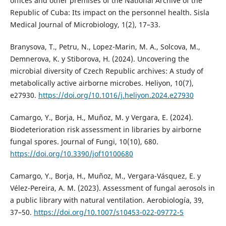
offices and other premises of the National Archive of the
Republic of Cuba: Its impact on the personnel health. Sisla
Medical Journal of Microbiology, 1(2), 17–33.
Branysova, T., Petru, N., Lopez-Marin, M. A., Solcova, M.,
Demnerova, K. y Stiborova, H. (2024). Uncovering the
microbial diversity of Czech Republic archives: A study of
metabolically active airborne microbes. Heliyon, 10(7),
e27930.
https://doi.org/10.1016/j.heliyon.2024.e27930
Camargo, Y., Borja, H., Muñoz, M. y Vergara, E. (2024).
Biodeterioration risk assessment in libraries by airborne
fungal spores. Journal of Fungi, 10(10), 680.
https://doi.org/10.3390/jof10100680
Camargo, Y., Borja, H., Muñoz, M., Vergara-Vásquez, E. y
Vélez-Pereira, A. M. (2023). Assessment of fungal aerosols in
a public library with natural ventilation. Aerobiología, 39,
37–50.
https://doi.org/10.1007/s10453-022-09772-5