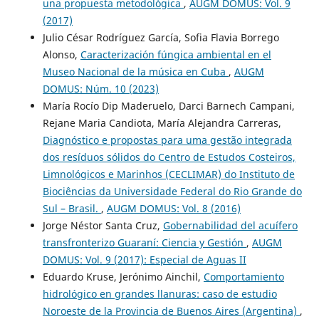
una propuesta metodológica
,
AUGM DOMUS: Vol. 9
(2017)
Julio César Rodríguez García, Sofia Flavia Borrego
Alonso,
Caracterización fúngica ambiental en el
Museo Nacional de la música en Cuba
,
AUGM
DOMUS: Núm. 10 (2023)
María Rocío Dip Maderuelo, Darci Barnech Campani,
Rejane Maria Candiota, María Alejandra Carreras,
Diagnóstico e propostas para uma gestão integrada
dos resíduos sólidos do Centro de Estudos Costeiros,
Limnológicos e Marinhos (CECLIMAR) do Instituto de
Biociências da Universidade Federal do Rio Grande do
Sul – Brasil.
,
AUGM DOMUS: Vol. 8 (2016)
Jorge Néstor Santa Cruz,
Gobernabilidad del acuífero
transfronterizo Guaraní: Ciencia y Gestión
,
AUGM
DOMUS: Vol. 9 (2017): Especial de Aguas II
Eduardo Kruse, Jerónimo Ainchil,
Comportamiento
hidrológico en grandes llanuras: caso de estudio
Noroeste de la Provincia de Buenos Aires (Argentina)
,