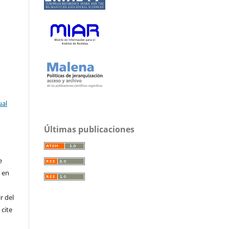
o
ual
Últimas publicaciones
e
r en
r
r del
 cite