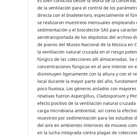
Es bien conocida desde la teoría de la conservaci
de la ventilación para el control de los parámetr
directa con el biodeterioro, especialmente el fú
se realizaron muestreos mensuales empleando
sedimentación y el biocolector SAS para caracter
aerotransportada de los depósitos del archivo do
de pianos del Museo Nacional de la Música en C
la ventilación natural cruzada en el riesgo poten
fúngico de las colecciones allí almacenadas. Se 
concentraciones fúngicas en el aire interior en 
disminuyen ligeramente con la altura y con el r
local durante la mayor parte del año, fundame
poco lluviosa. Los géneros aislados con mayores
relativas fueron Aspergillus, Cladosporium y Pen
efecto positivo de la ventilación natural cruzada
carga microbiana ambiental, así como la efecti
muestreo por sedimentación para los estudios d
del aire en ambientes interiores de museos com
en la lucha integrada contra plagas de coleccio