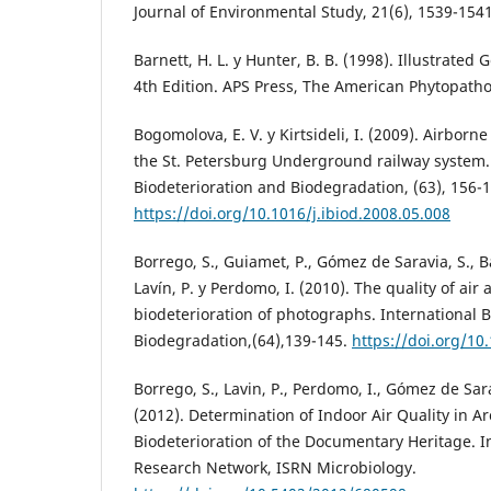
Journal of Environmental Study, 21(6), 1539-1541
Barnett, H. L. y Hunter, B. B. (1998). Illustrated
4th Edition. APS Press, The American Phytopathol
Bogomolova, E. V. y Kirtsideli, I. (2009). Airborne
the St. Petersburg Underground railway system.
Biodeterioration and Biodegradation, (63), 156-1
https://doi.org/10.1016/j.ibiod.2008.05.008
Borrego, S., Guiamet, P., Gómez de Saravia, S., Bat
Lavín, P. y Perdomo, I. (2010). The quality of air
biodeterioration of photographs. International B
Biodegradation,(64),139-145.
https://doi.org/10
Borrego, S., Lavin, P., Perdomo, I., Gómez de Sara
(2012). Determination of Indoor Air Quality in A
Biodeterioration of the Documentary Heritage. I
Research Network, ISRN Microbiology.