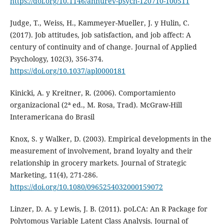
https://doi.org/10.1146/annurev-psych-120710-100511
Judge, T., Weiss, H., Kammeyer-Mueller, J. y Hulin, C.
(2017). Job attitudes, job satisfaction, and job affect: A
century of continuity and of change. Journal of Applied
Psychology, 102(3), 356-374.
https://doi.org/10.1037/apl0000181
Kinicki, A. y Kreitner, R. (2006). Comportamiento
organizacional (2ª ed., M. Rosa, Trad). McGraw-Hill
Interamericana do Brasil
Knox, S. y Walker, D. (2003). Empirical developments in the
measurement of involvement, brand loyalty and their
relationship in grocery markets. Journal of Strategic
Marketing, 11(4), 271-286.
https://doi.org/10.1080/0965254032000159072
Linzer, D. A. y Lewis, J. B. (2011). poLCA: An R Package for
Polytomous Variable Latent Class Analysis. Journal of