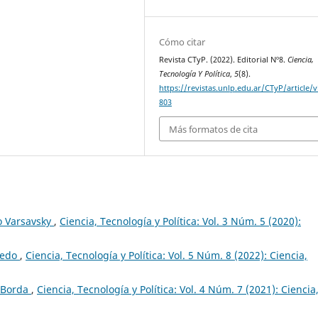
Cómo citar
Revista CTyP. (2022). Editorial Nº8.
Ciencia,
Tecnología Y Política
,
5
(8).
https://revistas.unlp.edu.ar/CTyP/article/
803
Más formatos de cita
o Varsavsky
,
Ciencia, Tecnología y Política: Vol. 3 Núm. 5 (2020):
medo
,
Ciencia, Tecnología y Política: Vol. 5 Núm. 8 (2022): Ciencia,
 Borda
,
Ciencia, Tecnología y Política: Vol. 4 Núm. 7 (2021): Ciencia