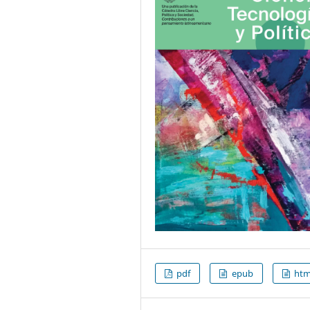
pdf
epub
htm