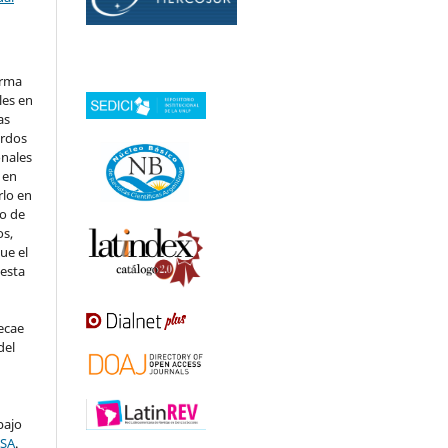
orma
les en
as
erdos
onales
 en
rlo en
 o de
os,
ue el
 esta
ecae
del
bajo
-SA
.