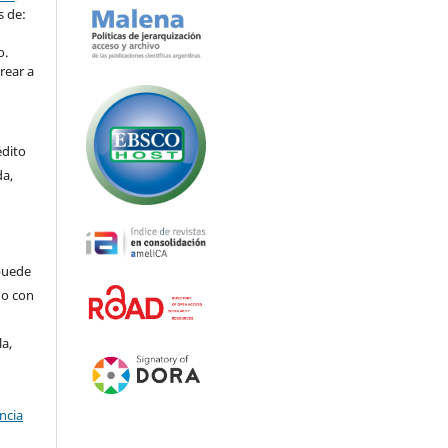
s de:
o.
rear a
édito
da,
puede
do con
la,
ncia