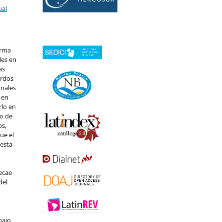
ual
orma
les en
as
erdos
onales
 en
rlo en
 o de
os,
ue el
 esta
ecae
del
bajo