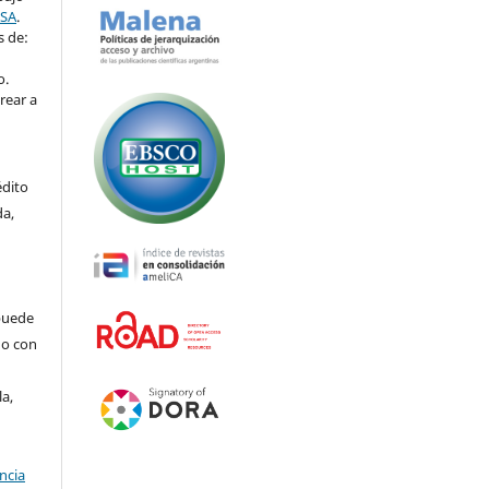
-SA
.
s de:
o.
rear a
édito
da,
puede
do con
la,
ncia