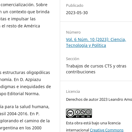
 comercialización. Sobre
Publicado
en un contexto que brinda
2023-05-30
tas e impulsar las
 el resto de América
Número
Vol. 6 Núm. 10 (2023): Ciencia,
Tecnología y Política
Sección
Trabajos de cursos CTS y otras
contribuciones
s estructuras oligopólicas
onomía. En D. Azpiazu
radigmas e inequidades de
Licencia
rupo Editorial Norma.
Derechos de autor 2023 Leandro Amo
ogía para la salud humana,
asil 2004-2016. En P.
Explorando el camino de la
Esta obra está bajo una licencia
 argentina en los 2000
internacional
Creative Commons