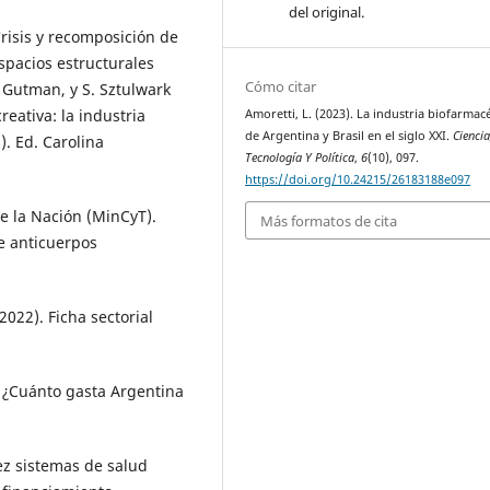
del original.
Crisis y recomposición de
spacios estructurales
Cómo citar
. Gutman, y S. Sztulwark
reativa: la industria
Amoretti, L. (2023). La industria biofarmac
de Argentina y Brasil en el siglo XXI.
Ciencia
. Ed. Carolina
Tecnología Y Política
,
6
(10), 097.
https://doi.org/10.24215/26183188e097
de la Nación (MinCyT).
Más formatos de cita
e anticuerpos
022). Ficha sectorial
. ¿Cuánto gasta Argentina
ez sistemas de salud