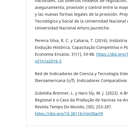
nacionales. Los diversos modelos de regulación,
aseguramiento, provisión y control entre la may
y las nuevas formas legales de la provisión. Pro
Tecnológico y Social de la Universidad Nacional d
Universidad Nacional Arturo Jauretche.
Pereira Silva, R. C. y Caliaria, T. (2016). Indústr
Evolução Histórica, Capacitação Competitiva e Pol
Economia Ensaios, 31(1), 59-88.
https://doi.org/
v31n1a2016-3
Red de Indicadores de Ciencia y Tecnología Int
Iberoamericana (s/f). Indicadores Comparativos 
Zubeldía Brenner, L. y Haro Sly, M. J. (2023). A 
Regional e o Caso da Produção de Vacinas na Arg
Revista Tempo Do Mundo, (30), 253-287.
https://doi.org/10.38116/rtm30art9