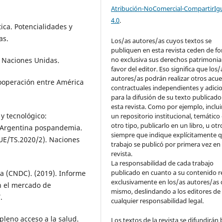
Atribución-NoComercial-CompartirIg
4.0
.
ica. Potencialidades y
as.
Los/as autores/as cuyos textos se
publiquen en esta revista ceden de f
no exclusiva sus derechos patrimonia
. Naciones Unidas.
favor del editor. Eso significa que los/
autores/as podrán realizar otros acu
ooperación entre América
contractuales independientes y adici
para la difusión de su texto publicado
esta revista. Como por ejemplo, inclui
y tecnológico:
un repositorio institucional, temático
otro tipo, publicarlo en un libro, u otr
a Argentina pospandemia.
siempre que indique explícitamente q
UE/TS.2020/2). Naciones
trabajo se publicó por primera vez en
revista.
La responsabilidad de cada trabajo
publicado en cuanto a su contenido r
a (CNDC). (2019). Informe
exclusivamente en los/as autores/as 
n el mercado de
mismo, deslindando a los editores de
.
cualquier responsabilidad legal.
pleno acceso a la salud.
Los textos de la revista se difundirán 