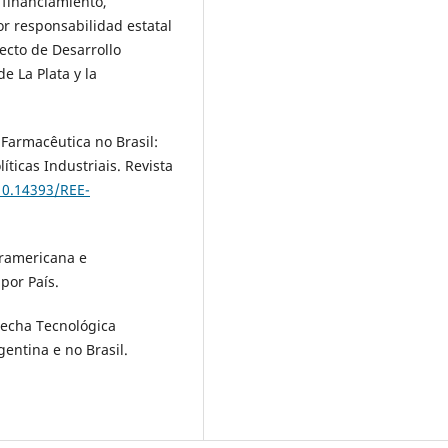
 financiamiento,
or responsabilidad estatal
yecto de Desarrollo
e La Plata y la
ia Farmacêutica no Brasil:
íticas Industriais. Revista
10.14393/REE-
eramericana e
por País.
Brecha Tecnológica
entina e no Brasil.