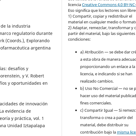
licencia
Creative Commons 4.0 BY-NC
Eso significa que los lectores son libre
1) Compartir, copiar y redistribuir el
material en cualquier medio o format
 de la industria
2) Adaptar, remezclar, transformar y c
 marco regulatorio durante
partir del material, bajo las siguientes
condiciones:
ark (Coords.), Explorando
 biofarmacéutica argentina
a) Atribución — se debe dar cr
a esta obra de manera adecua
proporcionando un enlace a la
as: desafíos y
licencia, e indicando si se han
orenstein, y V. Robert
realizado cambios.
afíos y oportunidades en
b) Uso No Comercial — no se 
hacer uso del material publica
fines comerciales.
pacidades de innovación
c) Compartir Igual — Si remezc
La evidencia de
transforma o crea a partir del
oría y práctica, vol. 1
material, debe distribuir su
ana Unidad Iztapalapa
contribución bajo la
misma lice