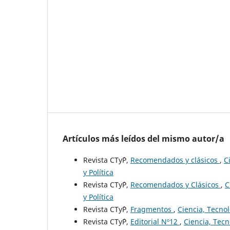
Artículos más leídos del mismo autor/a
Revista CTy´P,
Recomendados y clásicos
,
C
y Política
Revista CTy´P,
Recomendados y Clásicos
,
C
y Política
Revista CTy´P,
Fragmentos
,
Ciencia, Tecnol
Revista CTy´P,
Editorial Nº12
,
Ciencia, Tecno