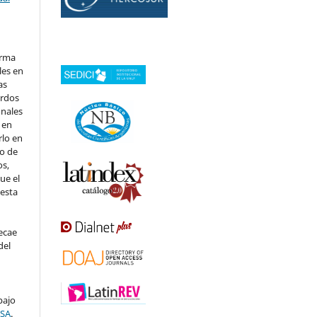
orma
les en
as
erdos
onales
 en
rlo en
 o de
os,
ue el
 esta
ecae
del
bajo
-SA
.