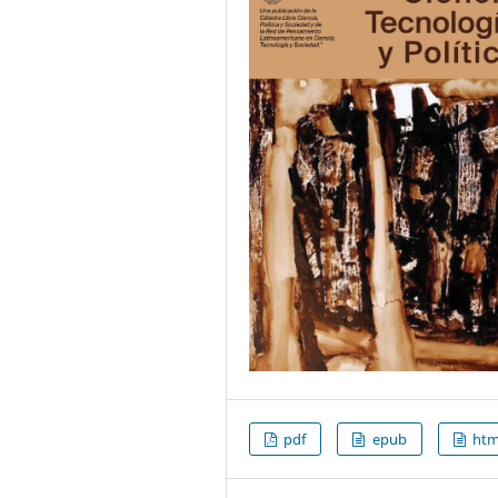
pdf
epub
htm