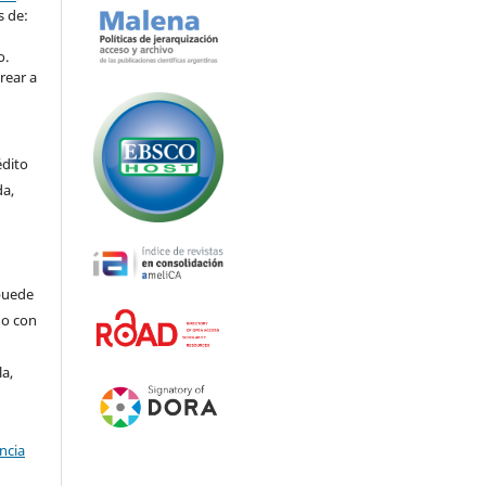
s de:
o.
rear a
édito
da,
puede
do con
la,
ncia