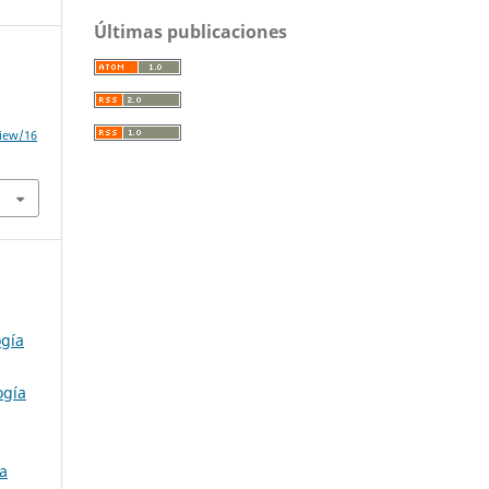
Últimas publicaciones
view/16
ogía
ogía
ca