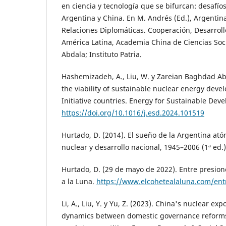
en ciencia y tecnología que se bifurcan: desafío
Argentina y China. En M. Andrés (Ed.), Argentin
Relaciones Diplomáticas. Cooperación, Desarrollo
América Latina, Academia China de Ciencias So
Abdala; Instituto Patria.
Hashemizadeh, A., Liu, W. y Zareian Baghdad Aba
the viability of sustainable nuclear energy dev
Initiative countries. Energy for Sustainable Dev
https://doi.org/10.1016/j.esd.2024.101519
Hurtado, D. (2014). El sueño de la Argentina atóm
nuclear y desarrollo nacional, 1945–2006 (1ª ed.
Hurtado, D. (29 de mayo de 2022). Entre presion
a la Luna.
https://www.elcohetealaluna.com/ent
Li, A., Liu, Y. y Yu, Z. (2023). China's nuclear e
dynamics between domestic governance reforms