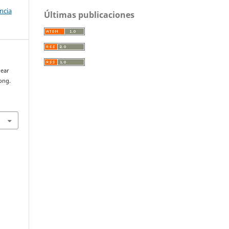
ncia
Últimas publicaciones
lear
long.