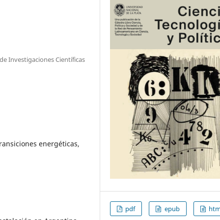
e Investigaciones Científicas
ransiciones energéticas,
pdf
epub
htm