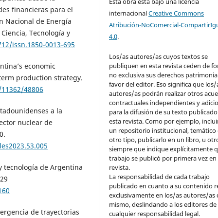
Esta obra está bajo una licencia
des financieras para el
internacional
Creative Commons
ón Nacional de Energía
Atribución-NoComercial-CompartirIg
Ciencia, Tecnología y
4.0
.
2712/issn.1850-0013-695
Los/as autores/as cuyos textos se
publiquen en esta revista ceden de f
gentina’s economic
no exclusiva sus derechos patrimonia
-term production strategy.
favor del editor. Eso significa que los/
t/11362/48806
autores/as podrán realizar otros acu
contractuales independientes y adici
estadounidenses a la
para la difusión de su texto publicado
esta revista. Como por ejemplo, inclui
ector nuclear de
un repositorio institucional, temático
0.
otro tipo, publicarlo en un libro, u otr
ales2023.53.005
siempre que indique explícitamente q
trabajo se publicó por primera vez en
 y tecnología de Argentina
revista.
La responsabilidad de cada trabajo
029
publicado en cuanto a su contenido r
160
exclusivamente en los/as autores/as 
mismo, deslindando a los editores de
vergencia de trayectorias
cualquier responsabilidad legal.