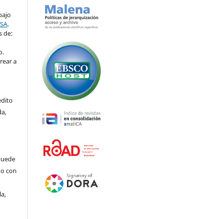
bajo
-SA
.
s de:
o.
rear a
édito
da,
puede
do con
la,