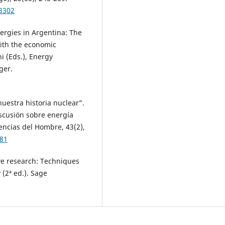
-3302
nergies in Argentina: The
with the economic
i (Eds.), Energy
ger.
uestra historia nuclear”.
iscusión sobre energía
encias del Hombre, 43(2),
981
tive research: Techniques
(2ª ed.). Sage