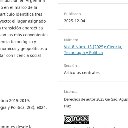
instalación en Argentina
bo en el marco de la
Publicado
rtículo identifica tres
2025-12-04
yecto: el lugar asignado
a transición energética
 son las más convenientes
Número
ncia tecnológica y
Vol. 8 Núm. 15 (2025): Ciencia,
onómicos y geopolíticos a
Tecnología y Política
ar con licencia social
Sección
Artículos centrales
Licencia
Derechos de autor 2025 Ge Gao, Agus
entina 2015-2019:
Piaz
ía y Política, 2(3), e024.
, apuntes desde la