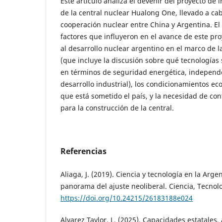
Este artículo analiza el devenir del proyecto de 
de la central nuclear Hualong One, llevado a ca
cooperación nuclear entre China y Argentina. El a
factores que influyeron en el avance de este pro
al desarrollo nuclear argentino en el marco de l
(que incluye la discusión sobre qué tecnologías
en términos de seguridad energética, independe
desarrollo industrial), los condicionamientos ec
que está sometido el país, y la necesidad de cont
para la construcción de la central.
Referencias
Aliaga, J. (2019). Ciencia y tecnología en la Arg
panorama del ajuste neoliberal. Ciencia, Tecnolog
https://doi.org/10.24215/26183188e024
Alvarez Taylor, L. (2025). Capacidades estatales