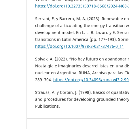
https://doi.org/10.32735/S0718-6568/2024-N68
Serrani, E. y Barrera, M. A. (2023). Renewable e
challenge of articulating the energy transition 
development model. En L. L. B. Lazaro y E. Serran
transitions in Latin America (pp. 177–193). Sprin
https://doi.org/10.1007/978-3-031-37476-0_11
Spivak, A. (2022). “No hay futuro en abandonar n
Nostalgia e imaginarios desarrollistas en una d
nuclear en Argentina. RUNA, Archivo para las Ci
289–304.
https://doi.org/10.34096/runa.v43i2.9
Strauss, A. y Corbin, J. (1998). Basics of qualita
and procedures for developing grounded theory 
Publications.