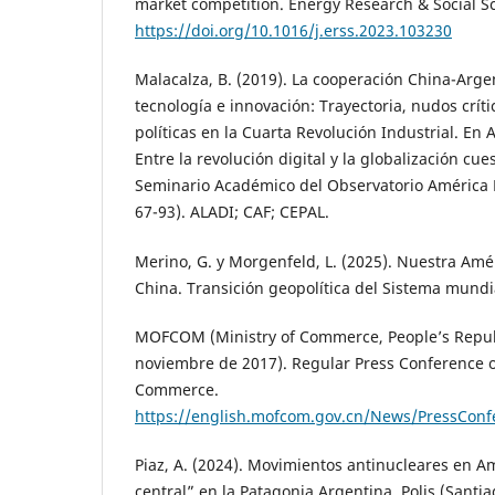
market competition. Energy Research & Social Sc
https://doi.org/10.1016/j.erss.2023.103230
Malacalza, B. (2019). La cooperación China-Argen
tecnología e innovación: Trayectoria, nudos críti
políticas en la Cuarta Revolución Industrial. En 
Entre la revolución digital y la globalización cu
Seminario Académico del Observatorio América La
67-93). ALADI; CAF; CEPAL.
Merino, G. y Morgenfeld, L. (2025). Nuestra Amé
China. Transición geopolítica del Sistema mundi
MOFCOM (Ministry of Commerce, People’s Republ
noviembre de 2017). Regular Press Conference of
Commerce.
https://english.mofcom.gov.cn/News/PressCon
Piaz, A. (2024). Movimientos antinucleares en Amé
central” en la Patagonia Argentina. Polis (Santia