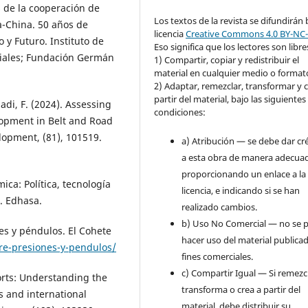
s de la cooperación de
Los textos de la revista se difundirán 
a-China. 50 años de
licencia
Creative Commons 4.0 BY-NC
 y Futuro. Instituto de
Eso significa que los lectores son libre
ciales; Fundación Germán
1) Compartir, copiar y redistribuir el
material en cualquier medio o format
2) Adaptar, remezclar, transformar y c
partir del material, bajo las siguientes
di, F. (2024). Assessing
condiciones:
elopment in Belt and Road
elopment, (81), 101519.
a) Atribución — se debe dar cr
a esta obra de manera adecua
proporcionando un enlace a la
ica: Política, tecnología
licencia, e indicando si se han
). Edhasa.
realizado cambios.
b) Uso No Comercial — no se 
es y péndulos. El Cohete
hacer uso del material publica
re-presiones-y-pendulos/
fines comerciales.
c) Compartir Igual — Si remezc
xports: Understanding the
transforma o crea a partir del
 and international
material, debe distribuir su