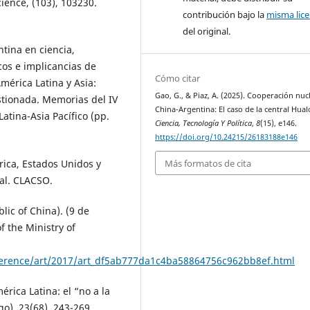
ience, (103), 103230.
contribución bajo la
misma lice
del original.
tina en ciencia,
cos e implicancias de
Cómo citar
América Latina y Asia:
Gao, G., & Piaz, A. (2025). Cooperación nuc
estionada. Memorias del IV
China-Argentina: El caso de la central Hua
tina-Asia Pacífico (pp.
Ciencia, Tecnología Y Política
,
8
(15), e146.
https://doi.org/10.24215/26183188e146
rica, Estados Unidos y
Más formatos de cita
al. CLACSO.
ic of China). (9 de
 the Ministry of
ference/art/2017/art_df5ab777da1c4ba58864756c962bb8ef.html
rica Latina: el “no a la
go), 23(68), 243-269.