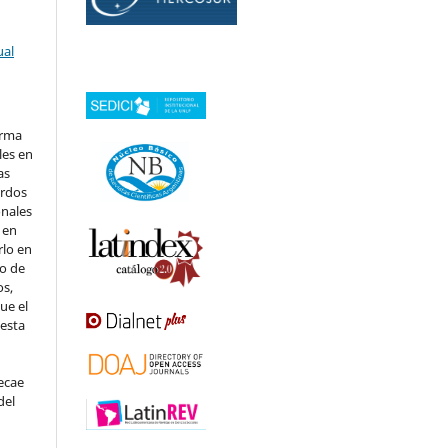
ual
orma
les en
as
erdos
onales
 en
rlo en
 o de
os,
ue el
 esta
ecae
del